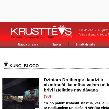
Piektdiena, 7. augusts
Vārda diena: Alfrēds, 
Nauda un vara
Sports
Smalkais stils
KUNGI BLOGO
Dzintars Dreibergs: daudzi ir
aizmirsuši, ka mūsu valsts un 
brīvi izteikties nav dāvana
(93)
“Kino palīdz izstāstīt stāstus, kas ļauj
ar notikumiem un piešķirt vērtību vieta