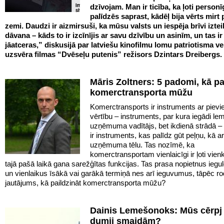
dzīvojam. Man ir ticība, ka ļoti personī
palīdzēs saprast, kādēļ bija vērts mirt
zemi. Daudzi ir aizmirsuši, ka mūsu valsts un iespēja brīvi iztei
dāvana – kāds to ir izcīnījis ar savu dzīvību un asinīm, un tas ir
jāatceras,” diskusijā par latviešu kinofilmu lomu patriotisma v
uzsvēra filmas “Dvēseļu putenis” režisors Dzintars Dreibergs.
Māris Zoltners: 5 padomi, kā pa
komerctransporta mūžu
Komerctransports ir instruments ar pievi
vērtību – instruments, par kura iegādi lem
uzņēmuma vadītājs, bet ikdienā strādā – 
ir instruments, kas palīdz gūt peļņu, kā ar
uzņēmuma tēlu. Tas nozīmē, ka
komerctransportam vienlaicīgi ir ļoti vie
tajā pašā laikā gana sarežģītas funkcijas. Tas prasa nopietnus iegu
un vienlaikus īsākā vai garākā termiņā nes arī ieguvumus, tāpēc ro
jautājums, kā paildzināt komerctransporta mūžu?
Dainis Lemešonoks: Mūs cērpj
dumji smaidām?