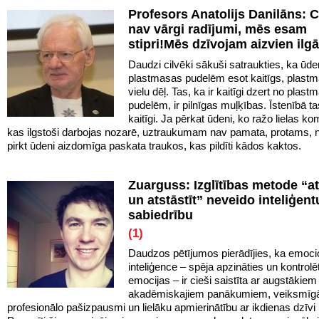
Profesors Anatolijs Danilāns: C
nav vārgi radījumi, mēs esam
stipri!Mēs dzīvojam aizvien ilg
Daudzi cilvēki sākuši satraukties, ka ūd
plastmasas pudelēm esot kaitīgs, plast
vielu dēļ. Tas, ka ir kaitīgi dzert no plas
pudelēm, ir pilnīgas muļķības. Īstenībā t
kaitīgi. Ja pērkat ūdeni, ko ražo lielas ko
kas ilgstoši darbojas nozarē, uztraukumam nav pamata, protams, 
pirkt ūdeni aizdomīga paskata traukos, kas pildīti kādos kaktos.
Zuarguss: Izglītības metode “at
un atstāstīt” neveido inteliģent
sabiedrību
(1)
Daudzos pētījumos pierādījies, ka emoci
inteliģence – spēja apzināties un kontrol
emocijas – ir cieši saistīta ar augstākiem
akadēmiskajiem panākumiem, veiksmīg
profesionālo pašizpausmi un lielāku apmierinātību ar ikdienas dzīv