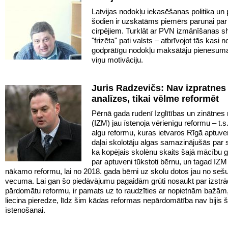
Latvijas nodokļu iekasēšanas politika un
šodien ir uzskatāms piemērs parunai par
cirpējiem. Turklāt ar PVN izmānīšanas 
"frizēta" pati valsts – atbrīvojot tās kasi n
godprātīgu nodokļu maksātāju pienesuma
viņu motivāciju.
Juris Radzevičs: Nav izpratnes
analīzes, tikai vēlme reformēt
Pērnā gada rudenī Izglītības un zinātnes m
(IZM) jau īstenoja vērienīgu reformu – t.
algu reformu, kuras ietvaros Rīgā aptuven
daļai skolotāju algas samazinājušās par s
ka kopējais skolēnu skaits šajā mācību 
par aptuveni tūkstoti bērnu, un tagad IZ
nākamo reformu, lai no 2018. gada bērni uz skolu dotos jau no seš
vecuma. Lai gan šo piedāvājumu pagaidām grūti nosaukt par izstrā
pārdomātu reformu, ir pamats uz to raudzīties ar nopietnām bažām,
liecina pieredze, līdz šim kādas reformas nepārdomātība nav bijis š
īstenošanai.