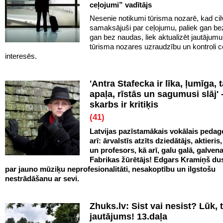
ceļojumi” vadītājs
Nesenie notikumi tūrisma nozarē, kad cilv
samaksājuši par ceļojumu, paliek gan be
gan bez naudas, liek aktualizēt jautājumu
tūrisma nozares uzraudzību un kontroli c
interesēs.
'Antra Stafecka ir līka, ļumīga, 
apaļa, rīstās un sagumusi slāj' -
skarbs ir kritiķis
(41)
Latvijas pazīstamākais vokālais pedag
arī: ārvalstīs atzīts dziedātājs, aktieris
un profesors, kā arī, galu galā, galven
Fabrikas žūrētājs! Edgars Kramiņš d
par jauno mūziķu neprofesionalitāti, nesakoptību un ilgstošu
nestrādāšanu ar sevi.
Zhuks.lv: Sist vai nesist? Lūk, t
jautājums! 13.daļa