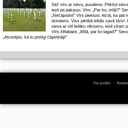
Sēž vīrs ar sievu, pusdieno. Pēkšņi siev
iesit pa pakausi. Vīrs: „Par ko, mīļā?” Sie
„Nečāpstini!” Vīrs pieklust, ēd tā, ka pat
dzirdams. Viss pilnībā ielīdis savā šķīvī.
sieva ar vēl lielāku niknumu, iesit vīram 
Vīrs žēlabaini: „Mīļā, par ko tagad?” Sieva
„Atcerējos, kā tu pretīgi čāpstināji!”
Par portālu
·
Redakc