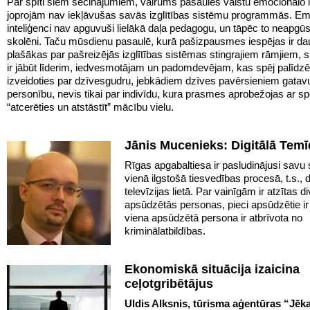
Par spīti šiem secinājumiem, vairums pasaules valstu emocionālo i
joprojām nav iekļāvušas savās izglītības sistēmu programmās. Em
inteliģenci nav apguvuši lielākā daļa pedagogu, un tāpēc to neapgūs
skolēni. Taču mūsdienu pasaulē, kurā pašizpausmes iespējas ir d
plašākas par pašreizējās izglītības sistēmas stingrajiem rāmjiem, 
ir jābūt līderim, iedvesmotājam un padomdevējam, kas spēj palīdz
izveidoties par dzīvesgudru, jebkādiem dzīves pavērsieniem gatav
personību, nevis tikai par indivīdu, kura prasmes aprobežojas ar s
“atcerēties un atstāstīt” mācību vielu.
Jānis Mucenieks: Digitālā Tem
Rīgas apgabaltiesa ir pasludinājusi savu
vienā ilgstošā tiesvedības procesā, t.s., d
televīzijas lietā. Par vainīgām ir atzītas 
apsūdzētās personas, pieci apsūdzētie ir 
viena apsūdzētā persona ir atbrīvota no
kriminālatbildības.
Ekonomiskā situācija izaicina
ceļotgribētājus
Uldis Alksnis, tūrisma aģentūras “Jēk