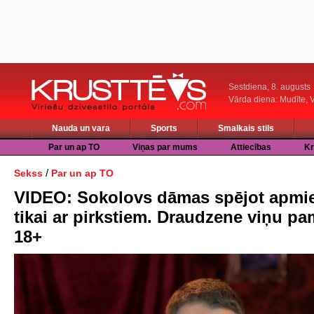
Sestdiena, 8. augusts
Vārda diena: Mudīte, V
Nauda un vara
Sports
Smalkais stils
Par un ap TO
Viņas par mums
Attiecības
Kr
/
Sekss
Par un ap TO
VIDEO: Sokolovs dāmas spējot apmie
tikai ar pirkstiem. Draudzene viņu pa
18+