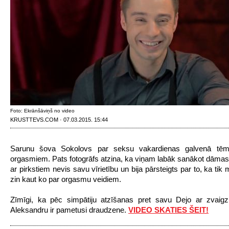
Foto: Ekrānšāviņš no video
KRUSTTEVS.COM · 07.03.2015. 15:44
Sarunu šova Sokolovs par seksu vakardienas galvenā tēm
orgasmiem.
Pats fotogrāfs atzina, ka viņam labāk sanākot dāmas
ar pirkstiem nevis savu vīrietību un bija pārsteigts par to, ka tik
zin kaut ko par orgasmu veidiem.
Zīmīgi, ka pēc simpātiju atzīšanas pret savu Dejo ar zvaigzn
Aleksandru ir pametusi draudzene.
VIDEO SKATIES ŠEIT!