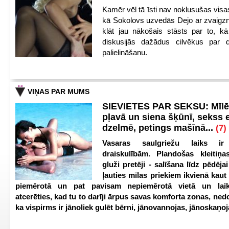
Kamēr vēl tā īsti nav noklusušas visa
kā Sokolovs uzvedās Dejo ar zvaigzn
klāt jau nākošais stāsts par to, kā
diskusijās dažādus cilvēkus par 
palielināšanu.
VIŅAS PAR MUMS
SIEVIETES PAR SEKSU: Mīl
pļavā un siena šķūnī, sekss 
dzelmē, petings mašīnā...
(7)
Vasaras saulgriežu laiks i
draiskulībām. Plandošas kleitiņa
gluži pretēji - salīšana līdz pēdējai
ļauties mīlas priekiem ikvienā kau
piemērotā un pat pavisam nepiemērotā vietā un lai
atcerēties, kad tu to darīji ārpus savas komforta zonas, ned
ka vispirms ir jānoliek gulēt bērni, jānovannojas, jānoskaņo