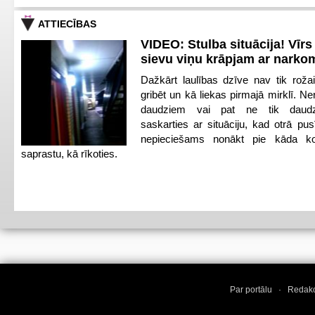
ATTIECĪBAS
VIDEO: Stulba situācija! Vīrs
sievu viņu krāpjam ar narko
Dažkārt laulības dzīve nav tik roža
gribēt un kā liekas pirmajā mirklī. N
daudziem vai pat ne tik daud
saskarties ar situāciju, kad otrā pus
nepieciešams nonākt pie kāda kop
saprastu, kā rīkoties.
Par portālu
·
Redakc