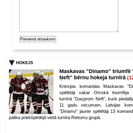
HOKEJS
Maskavas "Dinamo" triumfē
Ņeft" bērnu hokeja turnīrā
(1
Krievijas komandas Maskavas "Di
spēlētāji vakar Omskā triumfēja 
turnīrā "Gazprom Ņeft", kurā piedalīj
11 gadu vecumam. Latvijas kom
"Dinamo" jaunie spēlētāji 13 koman
palika priekšpēdējā vietā turnīra Rietumu grupā.