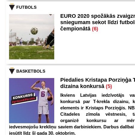
FUTBOLS
EURO 2020 spožākās zvaigzn
sniegumam sekot līdzi futbo
čempionātā
(6)
BASKETBOLS
Piedalies Kristapa Porziņģa 
dizaina konkursā
(5)
Ikviens Latvijas iedzīvotājs var
konkursā par T-krekla dizainu, k
elements ir Kristaps Porziņģis. NB
Citadeles zīmola vēstnesis, 
organizē konkursu ar mērķ
iedvesmojošu krekliņu saviem darbiniekiem. Darbus dalībai
iesūtīt līdz šī gada 30. oktobrim.