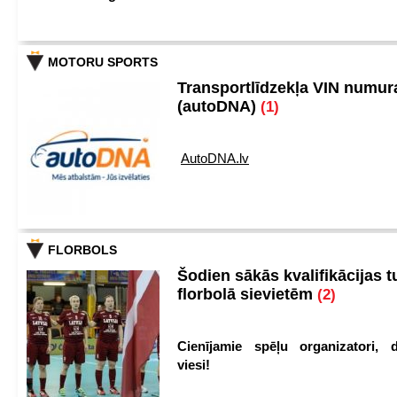
MOTORU SPORTS
Transportlīdzekļa VIN numu
(autoDNA)
(1)
AutoDNA.lv
FLORBOLS
Šodien sākās kvalifikācijas t
florbolā sievietēm
(2)
Cienījamie spēļu organizatori, d
viesi!