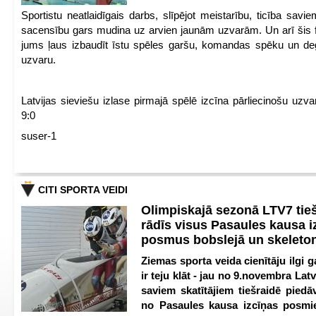
Sportistu neatlaidīgais darbs, slīpējot meistarību, ticība sav
sacensību gars mudina uz arvien jaunām uzvarām. Un arī šis fl
jums ļaus izbaudīt īstu spēles garšu, komandas spēku un de
uzvaru.
Latvijas sieviešu izlase pirmajā spēlē izcīna pārliecinošu uzva
9:0
suser-1
CITI SPORTA VEIDI
Olimpiskajā sezonā LTV7 tie
rādīs visus Pasaules kausa i
posmus bobslejā un skeleto
Ziemas sporta veida cienītāju ilgi ga
ir teju klāt - jau no 9.novembra Latv
saviem skatītājiem tiešraidē piedā
no Pasaules kausa izcīņas posmi