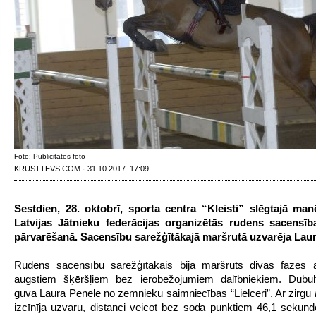
Foto: Publicitātes foto
KRUSTTEVS.COM · 31.10.2017. 17:09
Sestdien, 28. oktobrī, sporta centra “Kleisti” slēgtajā man
Latvijas Jātnieku federācijas organizētās rudens sacensīb
pārvarēšanā. Sacensību sarežģītākajā maršrutā uzvarēja Laur
Rudens sacensību sarežģītākais bija maršruts divās fāzēs
augstiem šķēršļiem bez ierobežojumiem dalībniekiem. Dubu
guva Laura Penele no zemnieku saimniecības “Lielceri”. Ar zirgu
izcīnīja uzvaru, distanci veicot bez soda punktiem 46,1 sekund