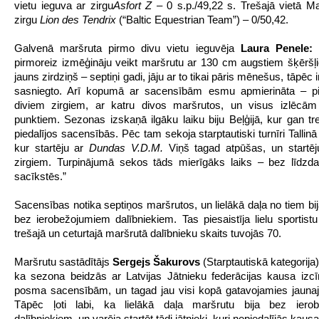
vietu ieguva ar zirgu
Asfort Z
– 0 s.p./49,22 s. Trešajā vietā Ma
zirgu
Lion des Tendrix
(“Baltic Equestrian Team”) – 0/50,42.
Galvenā maršruta pirmo divu vietu ieguvēja
Laura Penele:
pirmoreiz izmēģināju veikt maršrutu ar 130 cm augstiem šķēršļi
jauns zirdziņš – septiņi gadi, jāju ar to tikai pāris mēnešus, tāpēc i
sasniegto. Arī kopumā ar sacensībām esmu apmierināta – pie
diviem zirgiem, ar katru divos maršrutos, un visus izlēcā
punktiem. Sezonas izskaņā ilgāku laiku biju Beļģijā, kur gan tr
piedalījos sacensībās. Pēc tam sekoja starptautiski turnīri Tallin
kur startēju ar
Dundas V.D.M.
Viņš tagad atpūšas, un startēj
zirgiem. Turpinājumā sekos tāds mierīgāks laiks – bez līdzdal
sacīkstēs.”
Sacensības notika septiņos maršrutos, un lielākā daļa no tiem bij
bez ierobežojumiem dalībniekiem. Tas piesaistīja lielu sportistu
trešajā un ceturtajā maršrutā dalībnieku skaits tuvojās 70.
Maršrutu sastādītājs
Sergejs Šakurovs
(Starptautiskā kategorija
ka sezona beidzās ar Latvijas Jātnieku federācijas kausa izc
posma sacensībām, un tagad jau visi kopā gatavojamies jaunaj
Tāpēc ļoti labi, ka lielākā daļa maršrutu bija bez iero
dalībniekiem, un varēja startēt tādi jātnieki, kuri nepiedalījās kausa