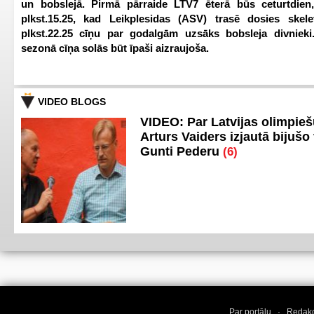
un bobslejā. Pirmā pārraide LTV7 ēterā būs ceturtdien,
plkst.15.25, kad Leikplesidas (ASV) trasē dosies skele
plkst.22.25 cīņu par godalgām uzsāks bobsleja divnieki
sezonā cīņa solās būt īpaši aizraujoša.
VIDEO BLOGS
VIDEO: Par Latvijas olimpie
Arturs Vaiders izjautā bijušo 
Gunti Pederu
(6)
Par portālu
·
Redakc