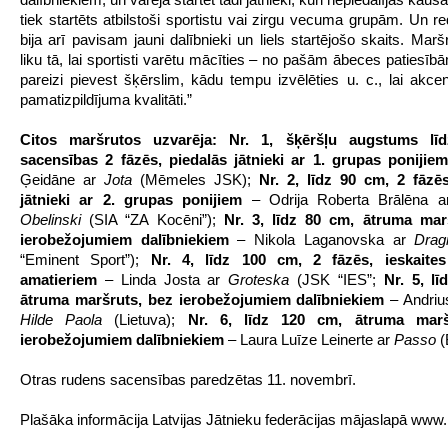
tiek startēts atbilstoši sportistu vai zirgu vecuma grupām. Un r
bija arī pavisam jauni dalībnieki un liels startējošo skaits. Mar
liku tā, lai sportisti varētu mācīties – no pašām ābeces patiesīb
pareizi pievest šķērslim, kādu tempu izvēlēties u. c., lai akce
pamatizpildījuma kvalitāti.”
Citos maršrutos uzvarēja: Nr. 1, šķēršļu augstums lī
sacensības 2 fāzēs, piedalās jātnieki ar 1. grupas ponijie
Ģeidāne ar
Jota
(Mēmeles JSK);
Nr. 2, līdz 90 cm, 2 fāzēs
jātnieki ar 2. grupas ponijiem
– Odrija Roberta Brālēna 
Obelinski
(SIA “ZA Kocēni”);
Nr. 3, līdz 80 cm, ātruma mar
ierobežojumiem dalībniekiem
– Nikola Laganovska ar
Drag
“Eminent Sport”);
Nr. 4, līdz 100 cm, 2 fāzēs, ieskaite
amatieriem
– Linda Josta ar
Groteska
(JSK “IES”;
Nr. 5, l
ātruma maršruts, bez ierobežojumiem dalībniekiem
– Andriu
Hilde Paola
(Lietuva);
Nr. 6, līdz 120 cm, ātruma marš
ierobežojumiem dalībniekiem
– Laura Luīze Leinerte ar
Passo
(
Otras rudens sacensības paredzētas 11. novembrī.
Plašāka informācija Latvijas Jātnieku federācijas mājaslapā www.lj