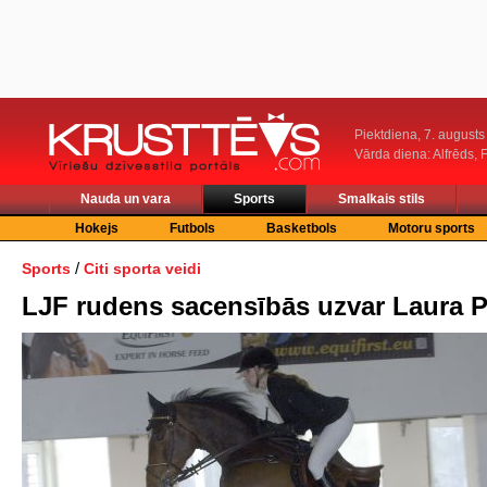
Piektdiena, 7. augusts
Vārda diena: Alfrēds, 
Nauda un vara
Sports
Smalkais stils
Hokejs
Futbols
Basketbols
Motoru sports
/
Sports
Citi sporta veidi
LJF rudens sacensībās uzvar Laura 