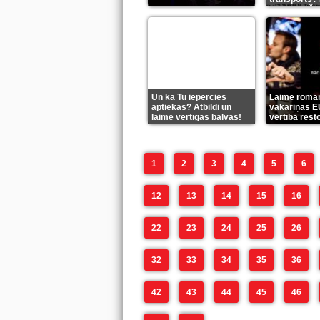
ieskaties še
Un kā Tu iepērcies
Laimē roma
aptiekās? Atbildi un
vakariņas E
laimē vērtīgas balvas!
vērtībā rest
bārs"!
(2)
1
2
3
4
5
6
12
13
14
15
16
22
23
24
25
26
32
33
34
35
36
42
43
44
45
46