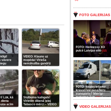
FOTO GALERIJAS
FOTO: Hennessy XO
pulcē Latvijas eliti
(32)
līgi!
VIDEO: Klauns uz
s vāvere
mopēda! Vīrieša
niegu
nemākulība gandrīz
beidzās ar tragēdiju
FOTO: Nepieciešams
kravas vai pasažieru
transports? Mierīgi -
ieskaties šeit
i! Lūk, kā
Stulbuma kalngals!
(35)
 diena
Vīrietim dibenā ielej
 suņa acīm
Tabasco mērci – VIDEO
VIDEO GALERIJAS