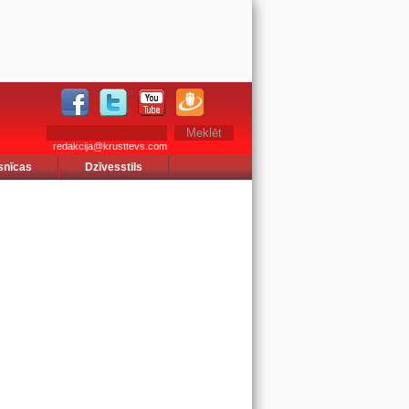
redakcija@krusttevs.com
snīcas
Dzīvesstils