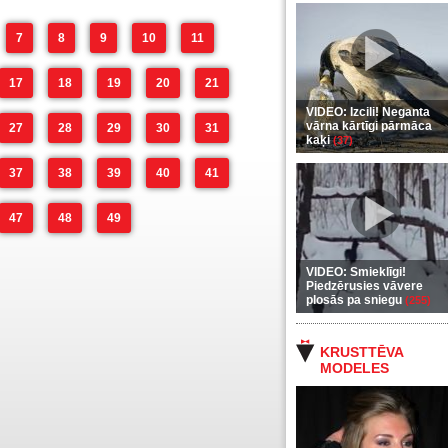
7
8
9
10
11
17
18
19
20
21
VIDEO: Izcili! Neganta
vārna kārtīgi pārmāca
27
28
29
30
31
kaķi
(37)
37
38
39
40
41
47
48
49
VIDEO: Smieklīgi!
Piedzērusies vāvere
plosās pa sniegu
(255)
KRUSTTĒVA
MODELES