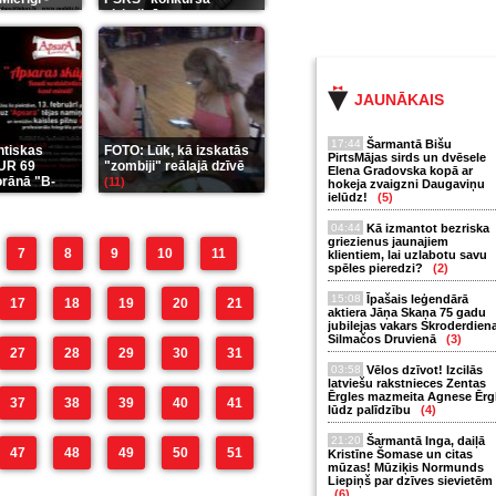
it
aizkulisēm
(35)
(12)
JAUNĀKAIS
17:44
Šarmantā Bišu
ntiskas
FOTO: Lūk, kā izskatās
PirtsMājas sirds un dvēsele
UR 69
"zombiji" reālajā dzīvē
Elena Gradovska kopā ar
orānā "B-
(11)
hokeja zvaigzni Daugaviņu
ielūdz!
(5)
04:44
Kā izmantot bezriska
griezienus jaunajiem
7
8
9
10
11
klientiem, lai uzlabotu savu
spēles pieredzi?
(2)
15:08
Īpašais leģendārā
17
18
19
20
21
aktiera Jāņa Skaņa 75 gadu
jubilejas vakars Skroderdien
Silmačos Druvienā
(3)
27
28
29
30
31
03:58
Vēlos dzīvot! Izcilās
latviešu rakstnieces Zentas
Ērgles mazmeita Agnese Ērg
37
38
39
40
41
lūdz palīdzību
(4)
21:20
Šarmantā Inga, daiļā
47
48
49
50
51
Kristīne Šomase un citas
mūzas! Mūziķis Normunds
Liepiņš par dzīves sievietēm
(6)