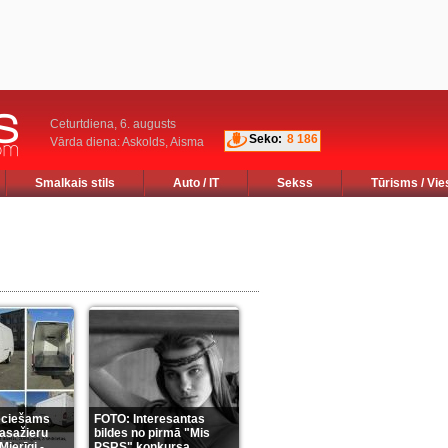
Ceturtdiena, 6. augusts
Seko:
8 186
Vārda diena: Askolds, Aisma
Smalkais stils
Auto / IT
Sekss
Tūrisms / Vie
eciešams
FOTO: Interesantas
pasažieru
bildes no pirmā "Mis
Mierīgi -
PSRS" konkursa