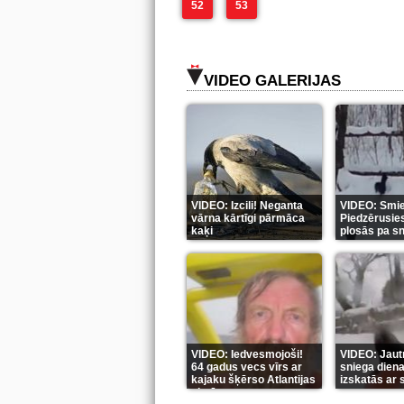
52
53
VIDEO GALERIJAS
VIDEO: Izcili! Neganta
VIDEO: Smiek
vārna kārtīgi pārmāca
Piedzērusie
kaķi
plosās pa s
VIDEO: Iedvesmojoši!
VIDEO: Jautr
64 gadus vecs vīrs ar
sniega diena
kajaku šķērso Atlantijas
izskatās ar
okeānu