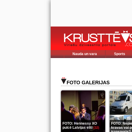
Nauda un vara
Sports
FOTO GALERIJAS
FOTO: Hennessy XO
FOTO: Nepi
pulcē Latvijas eliti
kravas vai 
(32)
transports? 