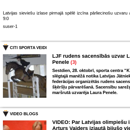
Latvijas sieviešu izlase pirmajā spēlē izcīna pārliecinošu uzvaru 
9:0
suser-1
CITI SPORTA VEIDI
LJF rudens sacensībās uzvar 
Penele
(3)
Sestdien, 28. oktobrī, sporta centra “Kl
slēgtajā manēžā notika Latvijas Jātnie
federācijas organizētās rudens sacen
šķēršļu pārvarēšanā. Sacensību sarežģ
maršrutā uzvarēja Laura Penele.
VIDEO BLOGS
VIDEO: Par Latvijas olimpiešu 
Arturs Vaiders izjautā bijušo vi