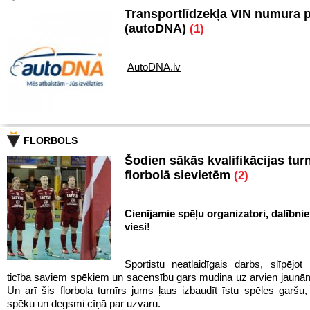
Transportlīdzekļa VIN numura 
(autoDNA)
(1)
AutoDNA.lv
FLORBOLS
Šodien sākās kvalifikācijas turn
florbolā sievietēm
(2)
Cienījamie spēļu organizatori, dalībnie
viesi!
Sportistu neatlaidīgais darbs, slīpējot 
ticība saviem spēkiem un sacensību gars mudina uz arvien jaun
Un arī šis florbola turnīrs jums ļaus izbaudīt īstu spēles garš
spēku un degsmi cīņā par uzvaru.