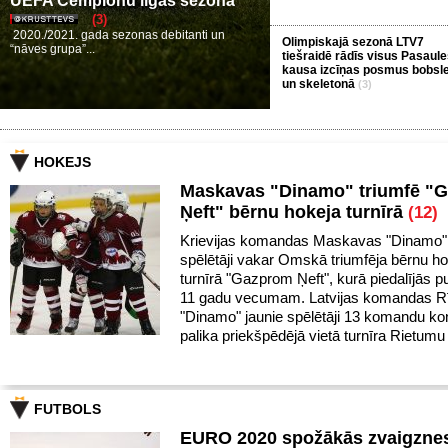
UEFA Čempionu līgas sezona
(3)
2020./2021. gada sezonas debitanti un
Olimpiskajā sezonā LTV7
“nāves grupa”...
tiešraidē rādīs visus Pasaul
kausa izcīņas posmus bobsle
un skeletonā
(3)
HOKEJS
Maskavas "Dinamo" triumfē "
Ņeft" bērnu hokeja turnīrā
(12)
Krievijas komandas Maskavas "Dinamo" 
spēlētāji vakar Omskā triumfēja bērnu h
turnīrā "Gazprom Ņeft", kurā piedalījās pu
11 gadu vecumam. Latvijas komandas R
"Dinamo" jaunie spēlētāji 13 komandu k
palika priekšpēdējā vietā turnīra Rietumu
FUTBOLS
EURO 2020 spožākās zvaigznes