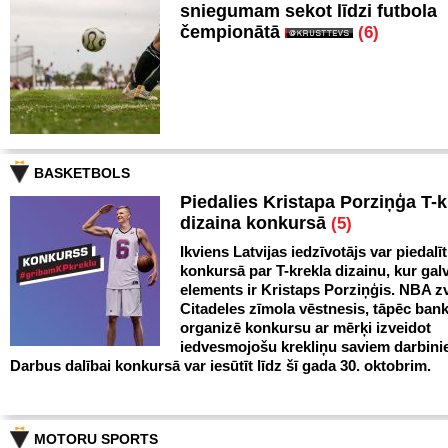
sniegumam sekot līdzi futbola
čempionātā
(6)
BASKETBOLS
Piedalies Kristapa Porziņģa T-k
dizaina konkursā
(5)
Ikviens Latvijas iedzīvotājs var piedalīt
konkursā par T-krekla dizainu, kur gal
elements ir Kristaps Porziņģis. NBA zv
Citadeles zīmola vēstnesis, tāpēc ban
organizē konkursu ar mērķi izveidot
iedvesmojošu krekliņu saviem darbini
Darbus dalībai konkursā var iesūtīt līdz šī gada 30. oktobrim.
MOTORU SPORTS