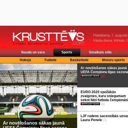
Piektdiena, 7. augusts
Vārda diena: Alfrēds, 
Nauda un vara
Sports
Smalkais stils
Hokejs
Futbols
Basketbols
Motoru sports
Ar novēlošanos sākas jaunā
UEFA Čempionu līgas sezon
(3)
EURO 2020 spožākās
zvaigznes, kuru sniegumam
sekot līdzi futbola čempionāt
(6)
LJF rudens sacensībās uzva
Laura Penele
(3)
Ar novēlošanos sākas jaunā