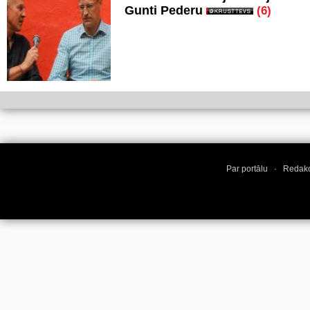
Gunti Pederu
(6)
Par portālu
·
Redakc