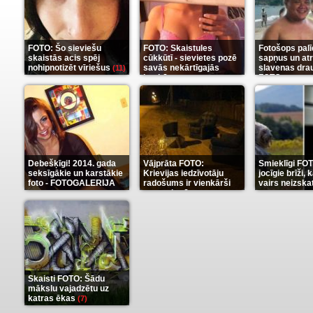
FOTO: Šo sieviešu
FOTO: Skaistules
Fotošops palīd
skaistās acis spēj
cūkkūtī - sievietes pozē
sapņus un atr
nohipnotizēt vīriešus
savās nekārtīgajās
slavenas dra
(11)
istabās
FOTO
(12)
(13)
Debešķīgi! 2014. gada
Vājprāta FOTO:
Smieklīgi FOT
seksīgākie un karstākie
Krievijas iedzīvotāju
jocīgie brīži,
foto - FOTOGALERIJA
radošums ir vienkārši
vairs neizska
neaprakstāms
suņa
(9)
(7)
(11)
Skaisti FOTO: Šādu
mākslu vajadzētu uz
katras ēkas
(7)