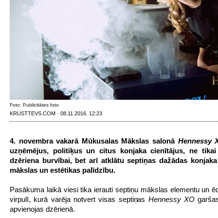
Foto: Publicitātes foto
KRUSTTEVS.COM · 08.11.2016. 12:23
4. novembra vakarā Mūkusalas Mākslas salonā
Hennessy 
uzņēmējus, politiķus un citus konjaka cienītājus, ne tikai 
dzēriena burvībai, bet arī atklātu septiņas dažādas konjaka
mākslas un estētikas palīdzību.
Pasākuma laikā viesi tika ierauti septiņu mākslas elementu un ē
virpulī, kurā varēja notvert visas septiņas
Hennessy XO
garšas,
apvienojas dzērienā.