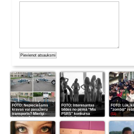
FOTO: Nepieciešams
FOTO: Interesantas
FOTO: Lūk, kā
kravas vai pasažieru
bildes no pirmā "Mis
"zombiji" reāl
transports? Mierīgi -
PSRS" konkursa
(11)
ieskaties šeit
aizkulisēm
(35)
(12)