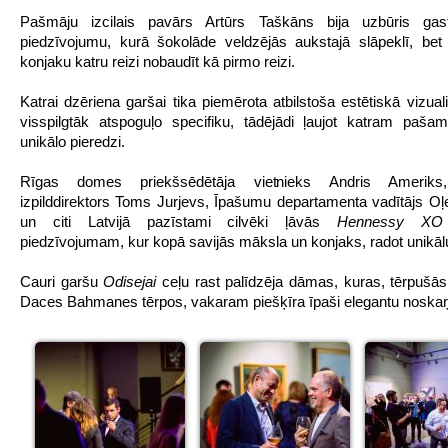
Pašmāju izcilais pavārs Artūrs Taškāns bija uzbūris gas
piedzīvojumu, kurā šokolāde veldzējās aukstajā slāpeklī, bet 
konjaku katru reizi nobaudīt kā pirmo reizi.
Katrai dzēriena garšai tika piemērota atbilstoša estētiskā vizual
visspilgtāk atspoguļo specifiku, tādējādi ļaujot katram paš
unikālo pieredzi.
Rīgas domes priekšsēdētāja vietnieks Andris Amerik
izpilddirektors Toms Jurjevs, Īpašumu departamenta vadītājs O
un citi Latvijā pazīstami cilvēki ļāvās
Hennessy XO
piedzīvojumam, kur kopā savijās māksla un konjaks, radot unikālu
Cauri garšu
Odisejai
ceļu rast palīdzēja dāmas, kuras, tērpušās
Daces Bahmanes tērpos, vakaram piešķīra īpaši elegantu noska