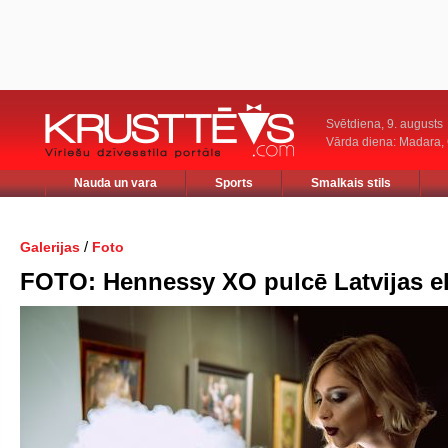
Svētdiena, 9. augusts
Vārda diena: Madara
Nauda un vara
Sports
Smalkais stils
/
Galerijas
Foto
FOTO: Hennessy XO pulcē Latvijas el