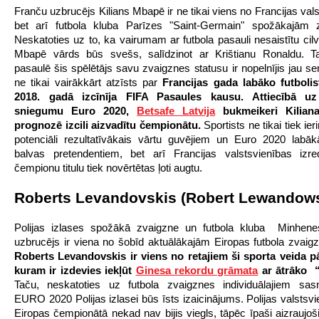
Franču uzbrucējs Kilians Mbapē ir ne tikai viens no Francijas val
bet arī futbola kluba Parīzes "Saint-Germain" spožākajām 
Neskatoties uz to, ka vairumam ar futbola pasauli nesaistītu cilv
Mbapē vārds būs svešs, salīdzinot ar Krištianu Ronaldu. Ta
pasaulē šis spēlētājs savu zvaigznes statusu ir nopelnījis jau se
ne tikai vairākkārt atzīsts par
Francijas gada labāko futbolis
2018. gadā izcīnīja FIFA Pasaules kausu. Attiecībā uz
sniegumu Euro 2020,
Betsafe Latvija
bukmeikeri Kilia
prognozē izcili aizvadītu čempionātu.
Sportists ne tikai tiek ier
potenciāli rezultatīvākais vārtu guvējiem un Euro 2020 labāk
balvas pretendentiem, bet arī Francijas valstsvienības izre
čempionu titulu tiek novērtētas ļoti augtu.
Roberts Levandovskis (Robert Lewandows
Polijas izlases spožākā zvaigzne un futbola kluba Minhene
uzbrucējs ir viena no šobīd aktuālākajām Eiropas futbola zvai
Roberts Levandovskis ir viens no retajiem ši sporta veida p
kuram ir izdevies iekļūt
Ginesa rekordu grāmata
ar ātrāko “
Taču, neskatoties uz futbola zvaigznes individuālajiem sas
EURO 2020 Polijas izlasei būs īsts izaicinājums. Polijas valstsvi
Eiropas čempionātā nekad nav bijis viegls, tāpēc īpaši aizraujoš