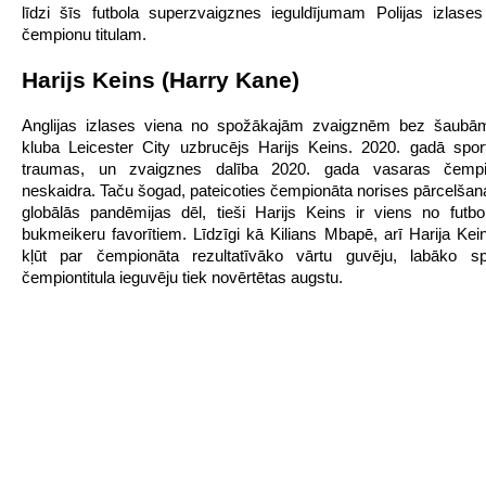
līdzi šīs futbola superzvaigznes ieguldījumam Polijas izlases
čempionu titulam.
Harijs Keins (Harry Kane)
Anglijas izlases viena no spožākajām zvaigznēm bez šaubām 
kluba Leicester City uzbrucējs Harijs Keins. 2020. gadā sport
traumas, un zvaigznes dalība 2020. gada vasaras čempi
neskaidra. Taču šogad, pateicoties čempionāta norises pārcelšan
globālās pandēmijas dēl, tieši Harijs Keins ir viens no futb
bukmeikeru favorītiem. Līdzīgi kā Kilians Mbapē, arī Harija Kei
kļūt par čempionāta rezultatīvāko vārtu guvēju, labāko sp
čempiontitula ieguvēju tiek novērtētas augstu.