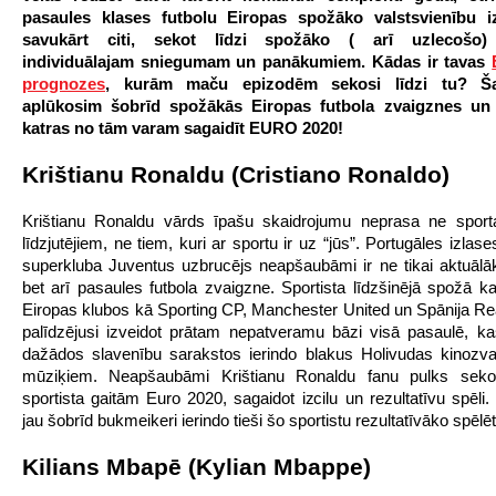
pasaules klases futbolu Eiropas spožāko valstsvienību iz
savukārt citi, sekot līdzi spožāko ( arī uzlecošo)
individuālajam sniegumam un panākumiem. Kādas ir tavas
prognozes
, kurām maču epizodēm sekosi līdzi tu? Ša
aplūkosim šobrīd spožākās Eiropas futbola zvaigznes un
katras no tām varam sagaidīt EURO 2020!
Krištianu Ronaldu (Cristiano Ronaldo)
Krištianu Ronaldu vārds īpašu skaidrojumu neprasa ne sport
līdzjutējiem, ne tiem, kuri ar sportu ir uz “jūs”. Portugāles izlases
superkluba Juventus uzbrucējs neapšaubāmi ir ne tikai aktuālā
bet arī pasaules futbola zvaigzne. Sportista līdzšinējā spožā ka
Eiropas klubos kā Sporting CP, Manchester United un Spānija Rea
palīdzējusi izveidot prātam nepatveramu bāzi visā pasaulē, ka
dažādos slavenību sarakstos ierindo blakus Holivudas kinozv
mūziķiem. Neapšaubāmi Krištianu Ronaldu fanu pulks sekos
sportista gaitām Euro 2020, sagaidot izcilu un rezultatīvu spēli.
jau šobrīd bukmeikeri ierindo tieši šo sportistu rezultatīvāko spēlēt
Kilians Mbapē (Kylian Mbappe)