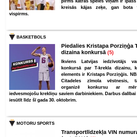
pirms katras spēles viņam ir īpašs 
kreisās kājas zeķe, gan bota t
vispirms.
BASKETBOLS
Piedalies Kristapa Porziņģa 
dizaina konkursā
(5)
Ikviens Latvijas iedzīvotājs var
konkursā par T-krekla dizainu, k
elements ir Kristaps Porziņģis. NB
Citadeles zīmola vēstnesis, 
organizē konkursu ar mērķ
iedvesmojošu krekliņu saviem darbiniekiem. Darbus dalībai
iesūtīt līdz šī gada 30. oktobrim.
MOTORU SPORTS
Transportlīdzekļa VIN numu