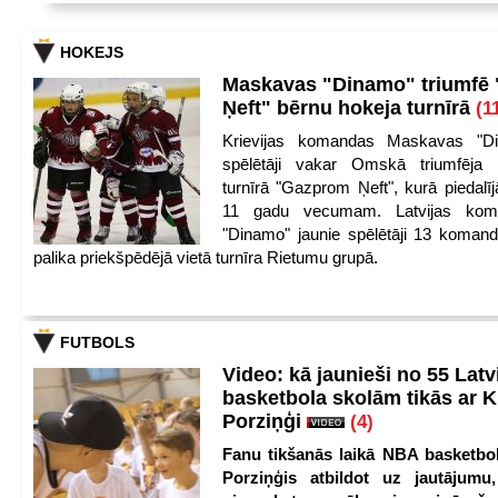
HOKEJS
Maskavas "Dinamo" triumfē
Ņeft" bērnu hokeja turnīrā
(1
Krievijas komandas Maskavas "Di
spēlētāji vakar Omskā triumfēja 
turnīrā "Gazprom Ņeft", kurā piedalīj
11 gadu vecumam. Latvijas kom
"Dinamo" jaunie spēlētāji 13 koman
palika priekšpēdējā vietā turnīra Rietumu grupā.
FUTBOLS
Video: kā jaunieši no 55 Latv
basketbola skolām tikās ar K
Porziņģi
(4)
Fanu tikšanās laikā NBA basketbol
Porziņģis atbildot uz jautājumu,