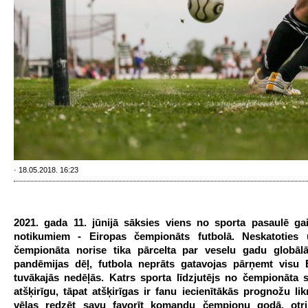
· 18.05.2018. 16:23
2021. gada 11. jūnijā sāksies viens no sporta pasaulē gai
notikumiem - Eiropas čempionāts futbolā. Neskatoties 
čempionāta norise tika pārcelta par veselu gadu globāl
pandēmijas dēļ, futbola neprāts gatavojas pārņemt visu 
tuvākajās nedēļās. Katrs sporta līdzjutējs no čempionāta 
atšķirīgu, tāpat atšķirīgas ir fanu iecienītākās prognožu li
vēlas redzēt savu favorīt komandu čempionu godā, otri