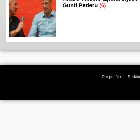
Gunti Pederu
(6)
Par portālu
·
Redakc