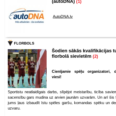
(autoDNA)
(1)
AutoDNA.lv
FLORBOLS
Šodien sākās kvalifikācijas t
florbolā sievietēm
(2)
Cienījamie spēļu organizatori, d
viesi!
Sportistu neatlaidīgais darbs, slīpējot meistarību, ticība sav
sacensību gars mudina uz arvien jaunām uzvarām. Un arī šis fl
jums ļaus izbaudīt īstu spēles garšu, komandas spēku un de
uzvaru.