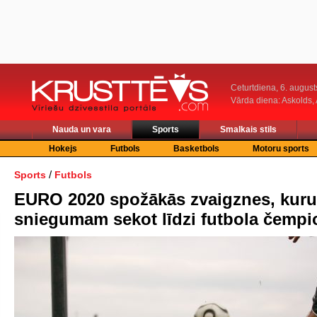
Ceturtdiena, 6. august
Vārda diena: Askolds,
Nauda un vara
Sports
Smalkais stils
Hokejs
Futbols
Basketbols
Motoru sports
/
Sports
Futbols
EURO 2020 spožākās zvaigznes, kuru
sniegumam sekot līdzi futbola čempi