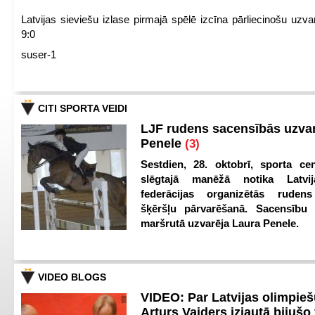
Latvijas sieviešu izlase pirmajā spēlē izcīna pārliecinošu uzva
9:0
suser-1
CITI SPORTA VEIDI
LJF rudens sacensībās uzva
Penele
(3)
Sestdien, 28. oktobrī, sporta cen
slēgtajā manēžā notika Latvij
federācijas organizētās ruden
šķēršļu pārvarēšanā. Sacensību s
maršrutā uzvarēja Laura Penele.
VIDEO BLOGS
VIDEO: Par Latvijas olimpie
Arturs Vaiders izjautā bijušo 