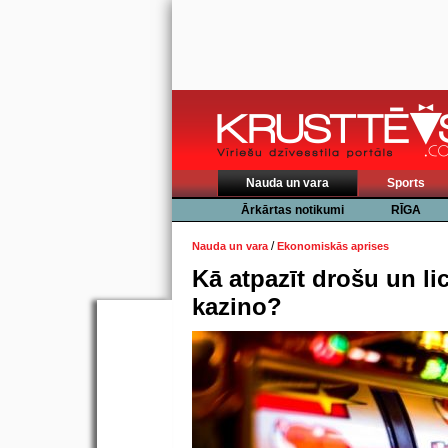
Nauda un vara
Sports
Ārkārtas notikumi
RĪGA
/
Nauda un vara
Ekonomiskās aprises
Kā atpazīt drošu un li
kazino?