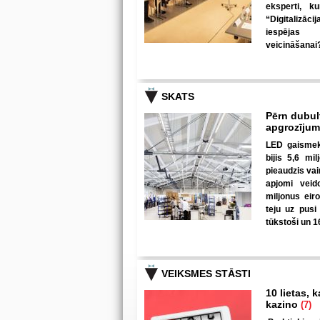
eksperti, k
“Digitalizāc
iespējas 
veicināšanai
SKATS
Pērn dubul
apgrozīju
LED gaismekļ
bijis 5,6 mi
pieaudzis va
apjomi veid
miljonus eir
teju uz pusi
tūkstoši un 1
VEIKSMES STĀSTI
10 lietas, 
kazino
(7)