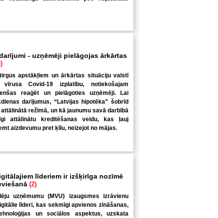
 darījumi - uzņēmēji pielāgojas ārkārtas
)
tirgus apstākļiem un ārkārtas situāciju valstī
 vīrusa Covid-19 izplatību, notiekošajam
enšas reaģēt un pielāgoties uzņēmēji. Lai
kdienas darījumus, “Latvijas hipotēka” šobrīd
 attālinātā režīmā, un kā jaunumu savā darbībā
nīgi attālinātu kreditēšanas veidu, kas ļauj
mt aizdevumu pret ķīlu, neizejot no mājas.
igitālajiem līderiem ir izšķirīga nozīmē
ieviešanā
(2)
dēju uzņēmumu (MVU) izaugsmes izrāvienu
gitālie līderi, kas sekmīgi apvienos zināšanas,
tehnoloģijas un sociālos aspektus, uzskata