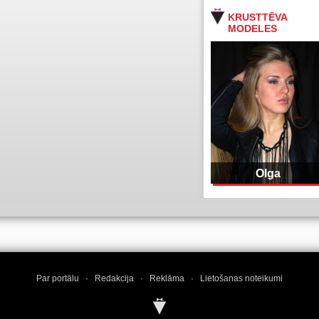
KRUSTTĒVA
MODELES
Olga
Par portālu
·
Redakcija
·
Reklāma
·
Lietošanas noteikumi