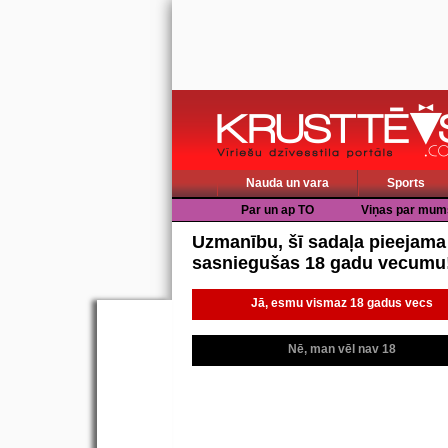
Nauda un vara
Sports
Par un ap TO
Viņas par mum
Uzmanību, šī sadaļa pieejama
sasniegušas 18 gadu vecumu
Jā, esmu vismaz 18 gadus vecs
Nē, man vēl nav 18