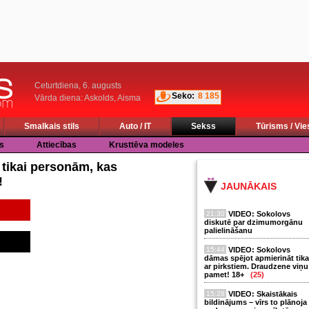
Ceturtdiena, 6. augusts
Seko:
8 185
Vārda diena: Askolds, Aisma
Smalkais stils
Auto / IT
Sekss
Tūrisms / Vie
s
Attiecības
Krusttēva modeles
 tikai personām, kas
!
JAUNĀKAIS
21:30
VIDEO: Sokolovs
diskutē par dzimumorgānu
palielināšanu
15:44
VIDEO: Sokolovs
dāmas spējot apmierināt tika
ar pirkstiem. Draudzene viņu
pamet! 18+
(25)
15:28
VIDEO: Skaistākais
bildinājums – vīrs to plānoja