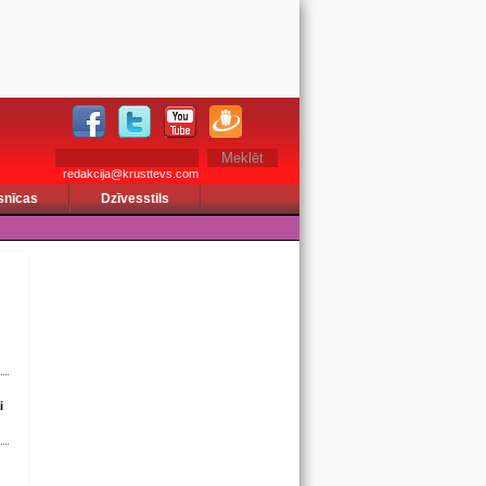
redakcija@krusttevs.com
snīcas
Dzīvesstils
i