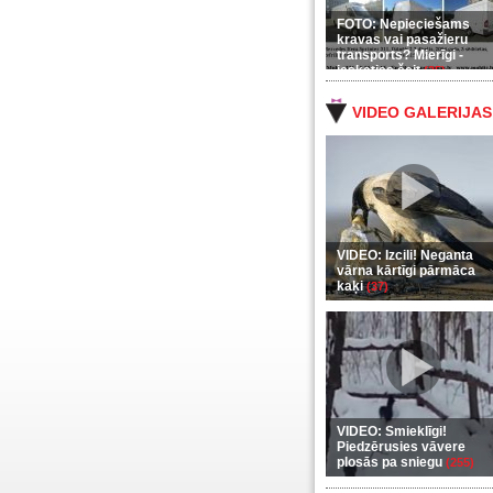
FOTO: Nepieciešams
kravas vai pasažieru
transports? Mierīgi -
ieskaties šeit
(35)
VIDEO GALERIJAS
VIDEO: Izcili! Neganta
vārna kārtīgi pārmāca
kaķi
(37)
VIDEO: Smieklīgi!
Piedzērusies vāvere
plosās pa sniegu
(255)