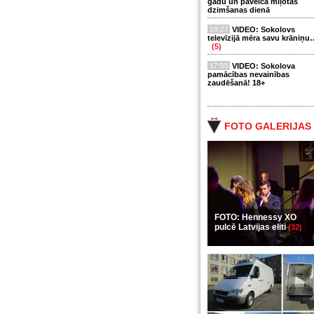
gadu un paveica mīļotās
dzimšanas dienā
18:27
VIDEO: Sokolovs
televīzijā mēra savu krāniņu
(5)
17:55
VIDEO: Sokolova
pamācības nevainības
zaudēšanā! 18+
FOTO GALERIJAS
FOTO: Hennessy XO
pulcē Latvijas eliti
(32)