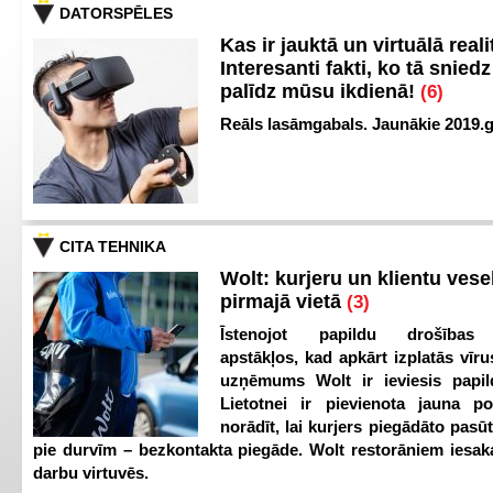
DATORSPĒLES
Kas ir jauktā un virtuālā reali
Interesanti fakti, ko tā snied
palīdz mūsu ikdienā!
(6)
Reāls lasāmgabals. Jaunākie 2019.g
CITA TEHNIKA
Wolt: kurjeru un klientu vesel
pirmajā vietā
(3)
Īstenojot papildu drošības
apstākļos, kad apkārt izplatās vīr
uzņēmums Wolt ir ieviesis papild
Lietotnei ir pievienota jauna p
norādīt, lai kurjers piegādāto pasū
pie durvīm – bezkontakta piegāde. Wolt restorāniem iesak
darbu virtuvēs.