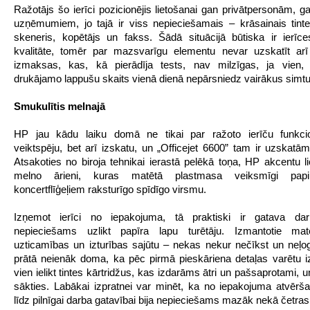
Ražotājs šo ierīci pozicionējis lietošanai gan privātpersonām, ga
uzņēmumiem, jo tajā ir viss nepieciešamais – krāsainais tintes
skeneris, kopētājs un fakss. Šādā situācijā būtiska ir ierīc
kvalitāte, tomēr par mazsvarīgu elementu nevar uzskatīt arī
izmaksas, kas, kā pierādīja tests, nav milzīgas, ja vien,
drukājamo lappušu skaits vienā dienā nepārsniedz vairākus simtu
Smukulītis melnajā
HP jau kādu laiku domā ne tikai par ražoto ierīču funkcion
veiktspēju, bet arī izskatu, un „Officejet 6600” tam ir uzskatā
Atsakoties no biroja tehnikai ierastā pelēkā toņa, HP akcentu lic
melno ārieni, kuras matētā plastmasa veiksmīgi papil
koncertflīģeļiem raksturīgo spīdīgo virsmu.
Izņemot ierīci no iepakojuma, tā praktiski ir gatava da
nepieciešams uzlikt papīra lapu turētāju. Izmantotie mate
uzticamības un izturības sajūtu – nekas nekur nečīkst un neļo
prātā neienāk doma, ka pēc pirmā pieskāriena detaļas varētu izj
vien ielikt tintes kārtridžus, kas izdarāms ātri un pašsaprotami, 
sākties. Labākai izpratnei var minēt, ka no iepakojuma atvērš
līdz pilnīgai darba gatavībai bija nepieciešams mazāk nekā četras