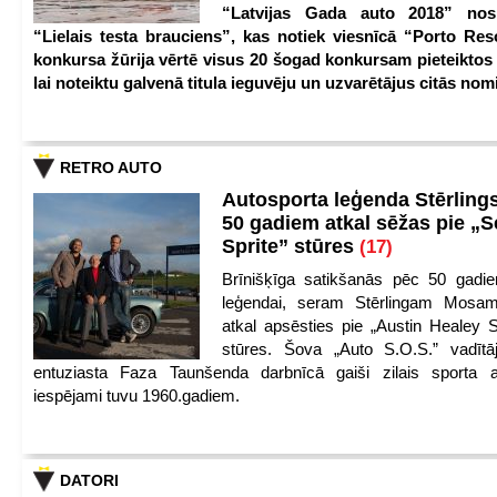
“Latvijas Gada auto 2018” nos
“Lielais testa brauciens”, kas notiek viesnīcā “Porto Reso
konkursa žūrija vērtē visus 20 šogad konkursam pieteiktos
lai noteiktu galvenā titula ieguvēju un uzvarētājus citās nom
RETRO AUTO
Autosporta leģenda Stērling
50 gadiem atkal sēžas pie „S
Sprite” stūres
(17)
Brīnišķīga satikšanās pēc 50 gadie
leģendai, seram Stērlingam Mosam
atkal apsēsties pie „Austin Healey S
stūres. Šova „Auto S.O.S.” vadītāj
entuziasta Faza Taunšenda darbnīcā gaiši zilais sporta a
iespējami tuvu 1960.gadiem.
DATORI