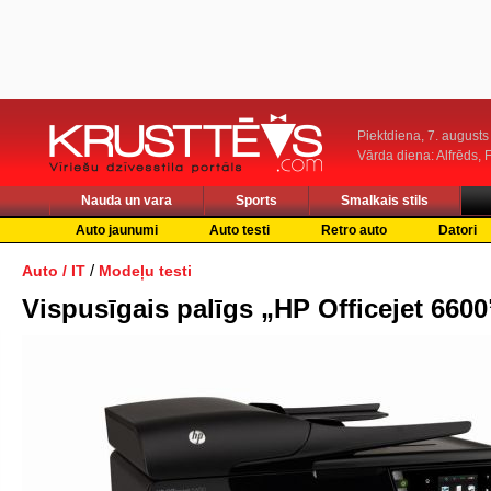
Piektdiena, 7. augusts
Vārda diena: Alfrēds, 
Nauda un vara
Sports
Smalkais stils
Auto jaunumi
Auto testi
Retro auto
Datori
/
Auto / IT
Modeļu testi
Vispusīgais palīgs „HP Officejet 6600