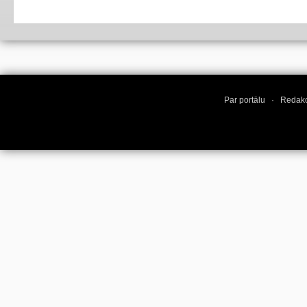
Par portālu
·
Redakc