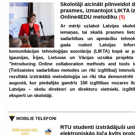
Skolotāji aicināti pilnveidot d
prasmes, izmantojot LIKTA i
Online4EDU metodiku
(5)
Ar mērķi uzlabot Latvijas skolot
iemaņas, tai skaitā prasmes lieto
sadarbības un apmācību tehnolo
gada rudenī Latvijas Infor
komunikācijas tehnoloģijas asociācija (LIKTA) kopā ar 
Igaunijas, Īrijas, Lietuvas un Vācijas uzsāka projekt
"Introducing Online collaboration methods and tools i
(Tiešsaistes sadarbības metodes un rīki izglītībai) īstenoš
rezultātā izstrādātā metodoloģija un rīki tika demonstrēti
augustā, kur piedalījās gandrīz 100 izglītības nozares lī
Latvijas – skolu direktori un direktoru vietnieki, izglīt
eksperti un skolotāji.
MOBILIE TELEFONI
RTU studenti izstrādājuši un
elektroniskās loča kvīts pro