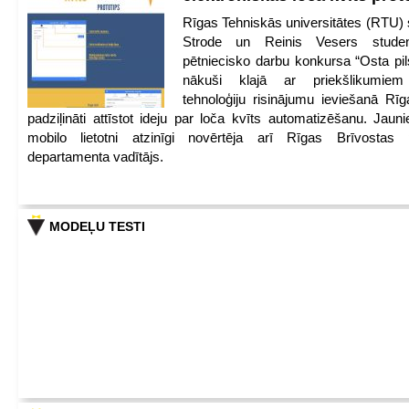
Rīgas Tehniskās universitātes (RTU) s
Strode un Reinis Vesers student
pētniecisko darbu konkursa “Osta pils
nākuši klajā ar priekšlikumiem 
tehnoloģiju risinājumu ieviešanā Rī
padziļināti attīstot ideju par loča kvīts automatizēšanu. Jauni
mobilo lietotni atzinīgi novērtēja arī Rīgas Brīvostas
departamenta vadītājs.
MODEĻU TESTI