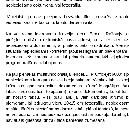
nepieciešamo dokumentu vai fotogrāfiju.
Jāpiebilst, ja nav pieejams bezvadu tīkls, nevarēs izmanto
iespējas, kas ir ērtas un uzlabotu darba kvalitāti.
Kā vēl viena interesanta funkcija jāmin E-print. Ražotājs kat
piešķīris unikālu elektroniskā pasta adresi, un atliek vien uz
nepieciešamo dokumentu, lai printeris pats to uzdrukātu. Vienīga
situācijā nepieciešams -printerim jābūt ieslēgtam un pievienotam 
Internets tiek izmantots arī, lai printeris automātiski lejuplādē
programmatūras uzlabojumus.
Kā jau pienākas multifunkcionālajai ierīcei, „HP Officejet 6600” sp
nepieciešams kārtīgam neliela biroja palīgam. Vienlīdz labi tā spēj
krāsainus, gan melnbaltus dokumentus, kā arī fotogrāfijas (ša
labāk izvēlēties tieši fotopapīru), skenēt dokumentus, kopēt to
un nosūtīt faksu. Viss būtu labi, ja vien darbības ātrums bū
piemēram, lai izdrukātu vienu 10x15 cm fotogrāfiju, nepiecieša
minūte, tādēļ nepieciešamos darbus labāk plānot iepriekš, lai nes
nervozēšana. Un nedaudz nāksies pieciest arī paskaļo darbību, b
nav ausīs griezoša, drīzāk tāda kamenes zumēšana.