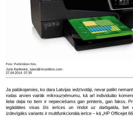
Foto: Publicitātes foto.
Juris Karlinskis, speciāli krusttēvs.com ·
27.04.2014. 07:35
Ja palūkojamies, ko dara Latvijas iedzīvotāji, nevar palikt nemanī
rodas arvien vairāk mikrouzņēmumu, kā arī individuālo komers
lielai daļai no tiem ir nepieciešams gan printeris, gan fakss. P
iegādāties visas šīs ierīces un rindot uz darbgalda, bet 
izdevīgāks variants ir multifunkcionāla ierīce – kā „HP Officejet 66