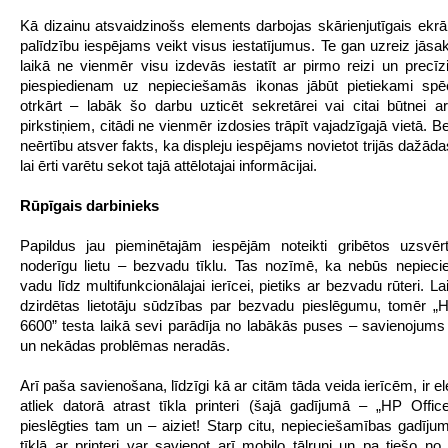
Kā dizainu atsvaidzinošs elements darbojas skārienjutīgais ekrā
palīdzību iespējams veikt visus iestatījumus. Te gan uzreiz jāsak
laikā ne vienmēr visu izdevās iestatīt ar pirmo reizi un precīzi
piespiedienam uz nepieciešamās ikonas jābūt pietiekami spē
otrkārt – labāk šo darbu uzticēt sekretārei vai citai būtnei 
pirkstiņiem, citādi ne vienmēr izdosies trāpīt vajadzīgajā vietā. Be
neērtību atsver fakts, ka displeju iespējams novietot trijās dažāda
lai ērti varētu sekot tajā attēlotajai informācijai.
Rūpīgais darbinieks
Papildus jau pieminētajām iespējām noteikti gribētos uzsvēr
noderīgu lietu – bezvadu tīklu. Tas nozīmē, ka nebūs nepieci
vadu līdz multifunkcionālajai ierīcei, pietiks ar bezvadu rūteri. La
dzirdētas lietotāju sūdzības par bezvadu pieslēgumu, tomēr „H
6600” testa laikā sevi parādīja no labākās puses – savienojums b
un nekādas problēmas neradās.
Arī paša savienošana, līdzīgi kā ar citām tāda veida ierīcēm, ir 
atliek datorā atrast tīkla printeri (šajā gadījumā – „HP Office
pieslēgties tam un – aiziet! Starp citu, nepieciešamības gadīj
tīklā ar printeri var savienot arī mobilo tālruni un pa tiešo no 