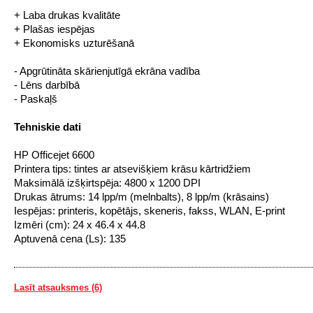
+ Laba drukas kvalitāte
+ Plašas iespējas
+ Ekonomisks uzturēšanā
- Apgrūtināta skārienjutīgā ekrāna vadība
- Lēns darbībā
- Paskaļš
Tehniskie dati
HP Officejet 6600
Printera tips: tintes ar atsevišķiem krāsu kārtridžiem
Maksimālā izšķirtspēja: 4800 x 1200 DPI
Drukas ātrums: 14 lpp/m (melnbalts), 8 lpp/m (krāsains)
Iespējas: printeris, kopētājs, skeneris, fakss, WLAN, E-print
Izmēri (cm): 24 x 46.4 x 44.8
Aptuvenā cena (Ls): 135
Lasīt atsauksmes (6)