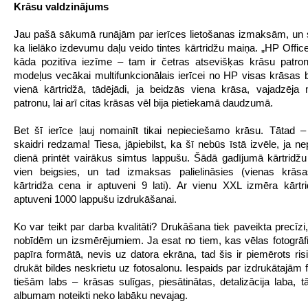
Krāsu valdzinājums
Jau pašā sākumā runājām par ierīces lietošanas izmaksām, un
ka lielāko izdevumu daļu veido tintes kārtridžu maiņa. „HP Office
kāda pozitīva iezīme – tam ir četras atsevišķas krāsu patro
modeļus vecākai multifunkcionālais ierīcei no HP visas krāsas bi
vienā kārtridžā, tādējādi, ja beidzās viena krāsa, vajadzēja 
patronu, lai arī citas krāsas vēl bija pietiekamā daudzumā.
Bet šī ierīce ļauj nomainīt tikai nepieciešamo krāsu. Tātad 
skaidri redzama! Tiesa, jāpiebilst, ka šī nebūs īstā izvēle, ja n
dienā printēt vairākus simtus lappušu. Šādā gadījumā kārtridžu 
vien beigsies, un tad izmaksas palielināsies (vienas krāsas
kārtridža cena ir aptuveni 9 lati). Ar vienu XXL izmēra kārtri
aptuveni 1000 lappušu izdrukāšanai.
Ko var teikt par darba kvalitāti? Drukāšana tiek paveikta precīzi
nobīdēm un izsmērējumiem. Ja esat no tiem, kas vēlas fotogrāfi
papīra formātā, nevis uz datora ekrāna, tad šis ir piemērots risi
drukāt bildes neskrietu uz fotosalonu. Iespaids par izdrukātajām 
tiešām labs – krāsas sulīgas, piesātinātas, detalizācija laba, 
albumam noteikti neko labāku nevajag.