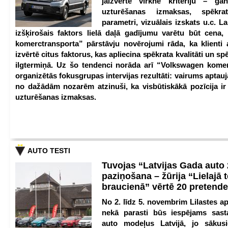
jāizvērtē virkne kritēriju – g
uzturēšanas izmaksas, spēkrat
parametri, vizuālais izskats u.c. Lai
izšķirošais faktors lielā daļā gadījumu varētu būt cena
komerctransporta” pārstāvju novērojumi rāda, ka klienti 
izvērtē citus faktorus, kas apliecina spēkrata kvalitāti un spē
ilgtermiņā. Uz šo tendenci norāda arī “Volkswagen kome
organizētās fokusgrupas intervijas rezultāti: vairums aptau
no dažādām nozarēm atzinuši, ka visbūtiskākā pozīcija i
uzturēšanas izmaksas.
AUTO TESTI
Tuvojas “Latvijas Gada auto
paziņošana – žūrija “Lielajā 
braucienā” vērtē 20 pretend
No 2. līdz 5. novembrim Lilastes a
nekā parasti būs iespējams sast
auto modeļus Latvijā, jo sākus