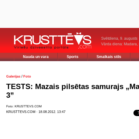
Svētdiena, 9. augusts
Vārda diena: Madara
Nauda un vara
Sports
Smalkais stils
/
Galerijas
Foto
TESTS: Mazais pilsētas samurajs „M
3”
Foto: KRUSTTEVS.COM
KRUSTTEVS.COM · 18.08.2012. 13:47