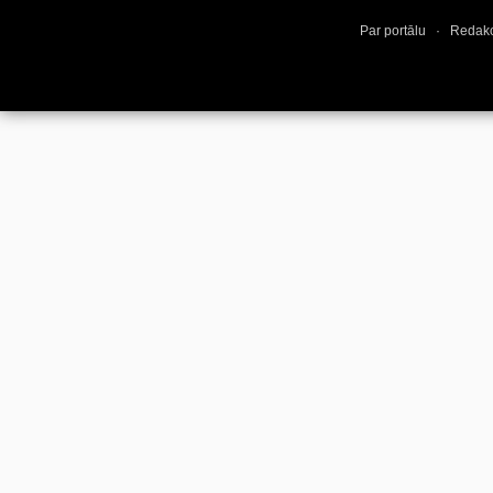
Par portālu
·
Redakc