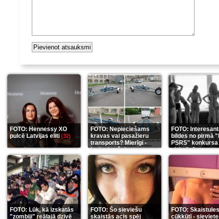
FOTO: Hennessy XO
FOTO: Nepieciešams
FOTO: Interesan
pulcē Latvijas eliti
kravas vai pasažieru
bildes no pirmā 
(32)
transports? Mierīgi -
PSRS" konkursa
ieskaties šeit
aizkulisēm
(35)
(12)
FOTO: Lūk, kā izskatās
FOTO: Šo sieviešu
FOTO: Skaistule
"zombiji" reālajā dzīvē
skaistās acis spēj
cūkkūtī - sieviet