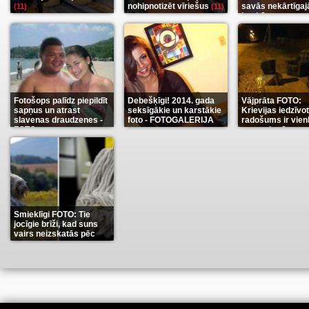
nohipnotizēt vīriešus
savās nekārtīgaj
(11)
(11)
istabās
(12)
Fotošops palīdz piepildīt
Debešķīgi! 2014. gada
Vājprāta FOTO:
sapņus un atrast
seksīgākie un karstākie
Krievijas iedzīvo
slavenas draudzenes -
foto - FOTOGALERIJA
radošums ir vien
FOTO
neaprakstāms
(13)
(9)
(7
Smieklīgi FOTO: Tie
jocīgie brīži, kad suns
vairs neizskatās pēc
suņa
(11)