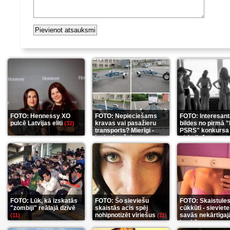
FOTO: Hennessy XO
FOTO: Nepieciešams
FOTO: Interesan
pulcē Latvijas eliti
kravas vai pasažieru
bildes no pirmā 
(32)
transports? Mierīgi -
PSRS" konkursa
ieskaties šeit
aizkulisēm
(35)
(12)
FOTO: Lūk, kā izskatās
FOTO: Šo sieviešu
FOTO: Skaistule
"zombiji" reālajā dzīvē
skaistās acis spēj
cūkkūtī - sieviet
nohipnotizēt vīriešus
savās nekārtīgaj
(11)
(11)
istabās
(12)