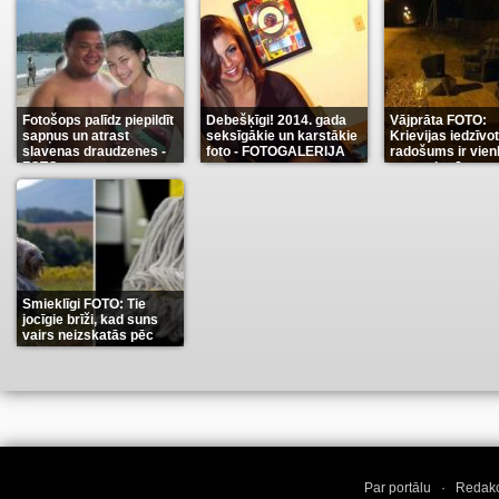
Fotošops palīdz piepildīt
Debešķīgi! 2014. gada
Vājprāta FOTO:
sapņus un atrast
seksīgākie un karstākie
Krievijas iedzīvo
slavenas draudzenes -
foto - FOTOGALERIJA
radošums ir vien
FOTO
neaprakstāms
(13)
(9)
(7
Smieklīgi FOTO: Tie
jocīgie brīži, kad suns
vairs neizskatās pēc
suņa
(11)
Par portālu
·
Redakc