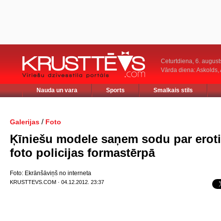
Ceturtdiena, 6. august
Vārda diena: Askolds,
Nauda un vara
Sports
Smalkais stils
/
Galerijas
Foto
Ķīniešu modele saņem sodu par erot
foto policijas formastērpā
Foto: Ekrānšāviņš no interneta
KRUSTTEVS.COM · 04.12.2012. 23:37