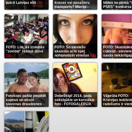
pulcē Latvijas eliti
kravas vai pasažieru
bildes no pirmā 
(32)
transports? Mierīgi -
PSRS" konkursa
ieskaties šeit
aizkulisēm
(35)
(12)
FOTO: Lūk, kā izskatās
FOTO: Šo sieviešu
FOTO: Skaistule
"zombiji" reālajā dzīvē
skaistās acis spēj
cūkkūtī - sieviet
nohipnotizēt vīriešus
savās nekārtīgaj
(11)
(11)
istabās
(12)
Fotošops palīdz piepildīt
Debešķīgi! 2014. gada
Vājprāta FOTO:
sapņus un atrast
seksīgākie un karstākie
Krievijas iedzīvo
slavenas draudzenes -
foto - FOTOGALERIJA
radošums ir vien
FOTO
neaprakstāms
(13)
(9)
(7