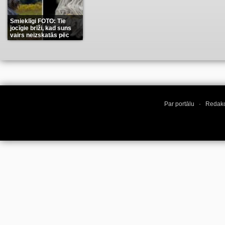
Smieklīgi FOTO: Tie
jocīgie brīži, kad suns
vairs neizskatās pēc
suņa
(11)
Par portālu
·
Redakc