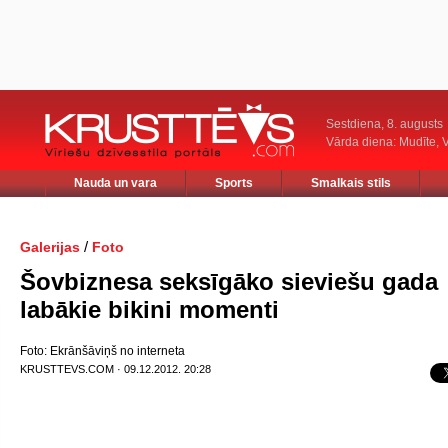
Sestdiena, 8. augusts
Vārda diena: Mudīte, V
Nauda un vara
Sports
Smalkais stils
/
Galerijas
Foto
Šovbiznesa seksīgāko sieviešu gada
labākie bikini momenti
Foto: Ekrānšāviņš no interneta
KRUSTTEVS.COM · 09.12.2012. 20:28