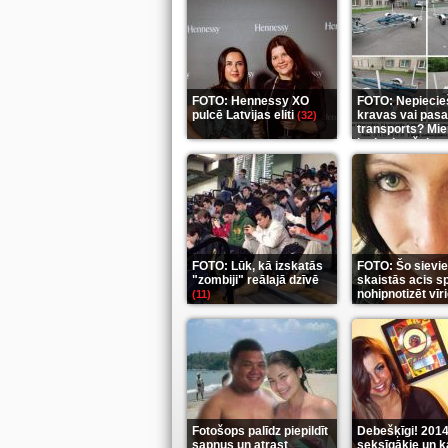
FOTO: Hennessy XO
FOTO: Nepieci
pulcē Latvijas eliti
kravas vai pasa
(32)
transports? Mier
ieskaties šeit
(3
FOTO: Lūk, kā izskatās
FOTO: Šo sievi
"zombiji" reālajā dzīvē
skaistās acis s
nohipnotizēt vī
(11)
Fotošops palīdz piepildīt
Debešķīgi! 2014
sapņus un atrast
seksīgākie un k