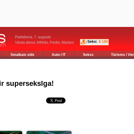
Piektdiena, 7. augusts
Seko:
8 186
Vārda diena: Alfrēds, Fredis, Madars
Smalkais stils
Auto / IT
Sekss
Tūrisms / Vie
ir superseksīga!