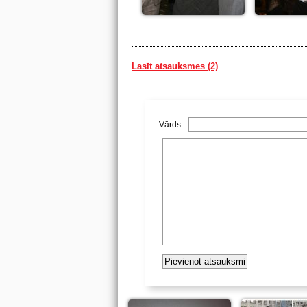
Lasīt atsauksmes (2)
Vārds: