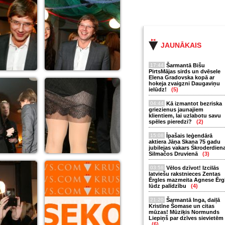
JAUNĀKAIS
17:44
Šarmantā Bišu
PirtsMājas sirds un dvēsele
Elena Gradovska kopā ar
hokeja zvaigzni Daugaviņu
ielūdz!
(5)
04:44
Kā izmantot bezriska
griezienus jaunajiem
klientiem, lai uzlabotu savu
spēles pieredzi?
(2)
15:08
Īpašais leģendārā
aktiera Jāņa Skaņa 75 gadu
jubilejas vakars Skroderdien
Silmačos Druvienā
(3)
03:58
Vēlos dzīvot! Izcilās
latviešu rakstnieces Zentas
Ērgles mazmeita Agnese Ērg
lūdz palīdzību
(4)
21:20
Šarmantā Inga, daiļā
Kristīne Šomase un citas
mūzas! Mūziķis Normunds
Liepiņš par dzīves sievietēm
(6)