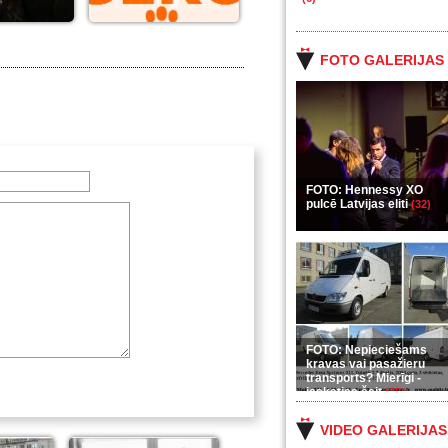
FOTO GALERIJAS
FOTO: Hennessy XO
pulcē Latvijas eliti
(32)
FOTO: Nepieciešams
kravas vai pasažieru
transports? Mierīgi -
ieskaties šeit
(35)
VIDEO GALERIJAS