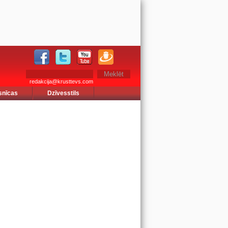
redakcija@krusttevs.com
snīcas
Dzīvesstils