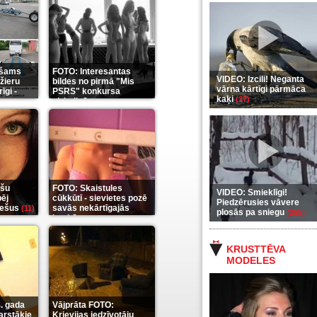
ešams
FOTO: Interesantas
VIDEO: Izcili! Neganta
žieru
bildes no pirmā "Mis
vārna kārtīgi pārmāca
īgi -
PSRS" konkursa
kaķi
(37)
aizkulisēm
5)
(12)
ešu
FOTO: Skaistules
VIDEO: Smieklīgi!
pēj
cūkkūtī - sievietes pozē
Piedzērusies vāvere
riešus
savās nekārtīgajās
(11)
plosās pa sniegu
(255)
istabās
(12)
KRUSTTĒVA
MODELES
. gada
Vājprāta FOTO:
arstākie
Krievijas iedzīvotāju