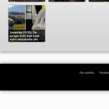
FOTO
neaprakstā
(13)
(9)
Smieklīgi FOTO: Tie
jocīgie brīži, kad suns
vairs neizskatās pēc
suņa
(11)
Par portālu
·
Redakc