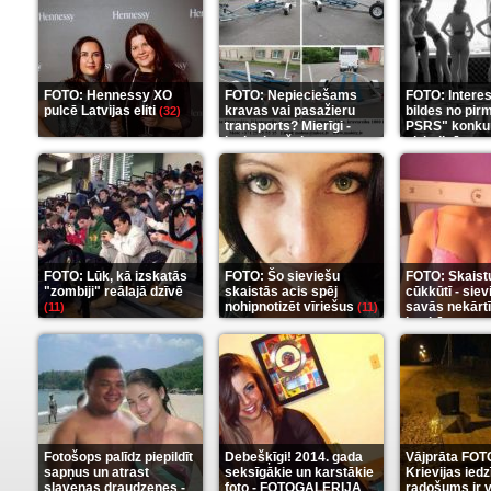
FOTO: Hennessy XO
FOTO: Nepieciešams
FOTO: Intere
pulcē Latvijas eliti
kravas vai pasažieru
bildes no pir
(32)
transports? Mierīgi -
PSRS" konku
ieskaties šeit
aizkulisēm
(35)
(1
FOTO: Lūk, kā izskatās
FOTO: Šo sieviešu
FOTO: Skaist
"zombiji" reālajā dzīvē
skaistās acis spēj
cūkkūtī - sie
nohipnotizēt vīriešus
savās nekārt
(11)
(11)
istabās
(12)
Fotošops palīdz piepildīt
Debešķīgi! 2014. gada
Vājprāta FOT
sapņus un atrast
seksīgākie un karstākie
Krievijas iedz
slavenas draudzenes -
foto - FOTOGALERIJA
radošums ir v