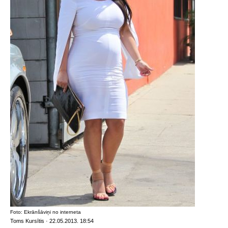
Foto: Ekrānšāviņi no interneta
Toms Kursītis · 22.05.2013. 18:54