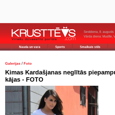
Sestdiena, 8. augusts
Vārda diena: Mudīte, V
Nauda un vara
Sports
Smalkais stils
/
Galerijas
Foto
Kimas Kardašjanas neglītās piepamp
kājas - FOTO