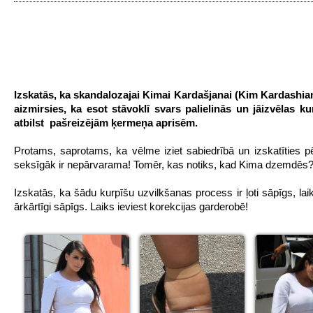
Izskatās, ka skandalozajai Kimai Kardašjanai (Kim Kardashia
aizmirsies, ka esot stāvoklī svars palielinās un jāizvēlas ku
atbilst pašreizējām ķermeņa aprisēm.
Protams, saprotams, ka vēlme iziet sabiedrībā un izskatīties p
seksīgāk ir nepārvarama! Tomēr, kas notiks, kad Kima dzemdēs
Izskatās, ka šādu kurpīšu uzvilkšanas process ir ļoti sāpīgs, laik
ārkārtīgi sāpīgs. Laiks ieviest korekcijas garderobē!