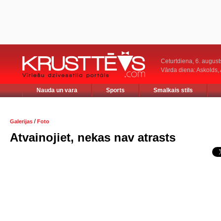
Ceturtdiena, 6. august
Vārda diena: Askolds,
Nauda un vara
Sports
Smalkais stils
/
Galerijas
Foto
Atvainojiet, nekas nav atrasts