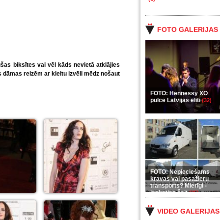
FOTO GALERIJAS
šas biksītes vai vēl kāds nevietā atklājies
s dāmas reizēm ar kleitu izvēli mēdz nošaut
FOTO: Hennessy XO
pulcē Latvijas eliti
(32)
FOTO: Nepieciešams
kravas vai pasažieru
transports? Mierīgi -
ieskaties šeit
(35)
VIDEO GALERIJAS