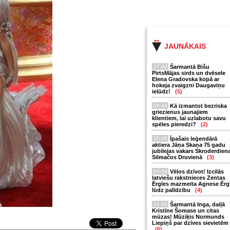
JAUNĀKAIS
17:44
Šarmantā Bišu
PirtsMājas sirds un dvēsele
Elena Gradovska kopā ar
hokeja zvaigzni Daugaviņu
ielūdz!
(5)
04:44
Kā izmantot bezriska
griezienus jaunajiem
klientiem, lai uzlabotu savu
spēles pieredzi?
(2)
15:08
Īpašais leģendārā
aktiera Jāņa Skaņa 75 gadu
jubilejas vakars Skroderdien
Silmačos Druvienā
(3)
03:58
Vēlos dzīvot! Izcilās
latviešu rakstnieces Zentas
Ērgles mazmeita Agnese Ērg
lūdz palīdzību
(4)
21:20
Šarmantā Inga, daiļā
Kristīne Šomase un citas
mūzas! Mūziķis Normunds
Liepiņš par dzīves sievietēm
(6)