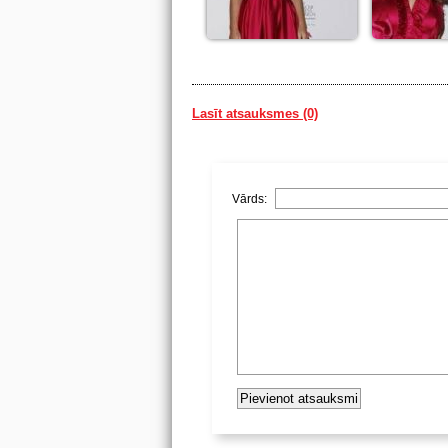
Lasīt atsauksmes (0)
Vārds: