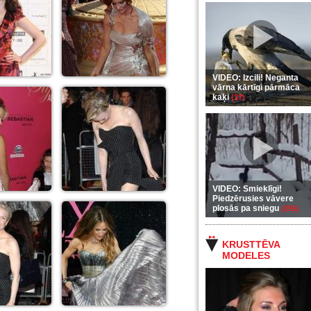
VIDEO: Izcili! Neganta
vārna kārtīgi pārmāca
kaķi
(37)
VIDEO: Smieklīgi!
Piedzērusies vāvere
plosās pa sniegu
(255)
KRUSTTĒVA
MODELES