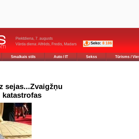
Piektdiena, 7. augusts
Seko:
8 186
Vārda diena: Alfrēds, Fredis, Madars
Smalkais stils
Auto / IT
Sekss
Tūrisms / Vie
 sejas...Zvaigžņu
 katastrofas