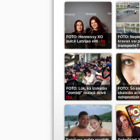
FOTO: Hennessy XO
FOTO: Nepi
pulcē Latvijas eliti
kravas vai 
(32)
transports? 
ieskaties še
FOTO: Lūk, kā izskatās
FOTO: Šo si
"zombiji" reālajā dzīvē
skaistās aci
nohipnotizēt
(11)