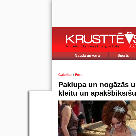
Nauda un vara
Sports
/
Galerijas
Foto
Paklupa un nogāzās uz
kleitu un apakšbiksīšu