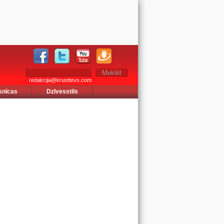
redakcija@krusttevs.com
snīcas
Dzīvesstils