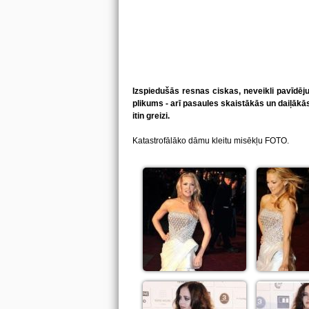
Izspiedušās resnas ciskas, neveikli pavīdēju
plikums - arī pasaules skaistākās un daiļākā
itin greizi.
Katastrofālāko dāmu kleitu misēkļu FOTO.