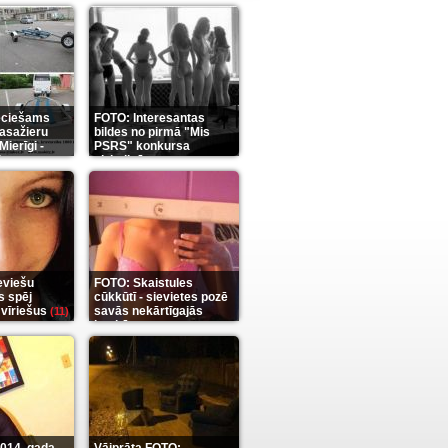
eciešams
FOTO: Interesantas
pasažieru
bildes no pirmā "Mis
Mierīgi -
PSRS" konkursa
it
aizkulisēm
(35)
(12)
eviešu
FOTO: Skaistules
s spēj
cūkkūtī - sievietes pozē
 vīriešus
savās nekārtīgajās
(11)
istabās
(12)