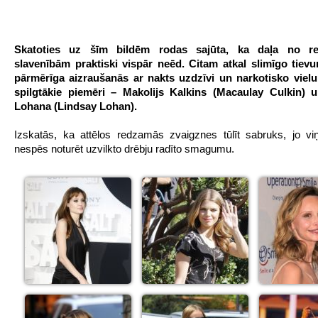
Skatoties uz šīm bildēm rodas sajūta, ka daļa no r
slavenībām praktiski vispār neēd. Citam atkal slimīgo tievu
pārmērīga aizraušanās ar nakts uzdzīvi un narkotisko vielu 
spilgtākie piemēri – Makolijs Kalkins (Macaulay Culkin) u
Lohana (Lindsay Lohan).
Izskatās, ka attēlos redzamās zvaigznes tūlīt sabruks, jo v
nespēs noturēt uzvilkto drēbju radīto smagumu.