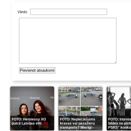
Vārds:
FOTO: Hennessy XO
FOTO: Nepieciešams
FOTO: Intere
pulcē Latvijas eliti
kravas vai pasažieru
bildes no pir
(32)
transports? Mierīgi -
PSRS" konku