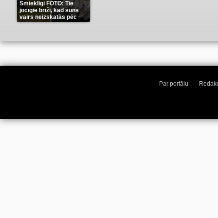
Smieklīgi FOTO: Tie
jocīgie brīži, kad suns
vairs neizskatās pēc
suņa
(11)
Par portālu
·
Redakc