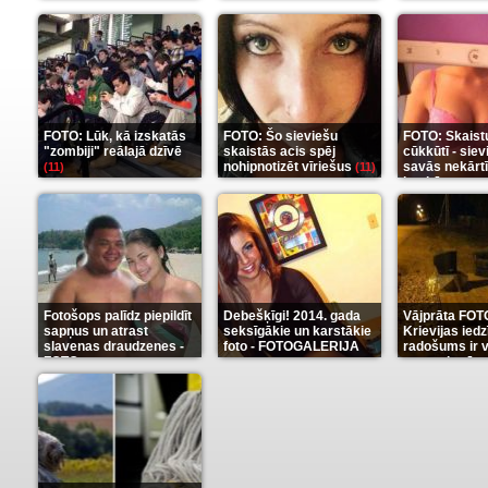
ieskaties šeit
aizkulisēm
(35)
(1
FOTO: Lūk, kā izskatās
FOTO: Šo sieviešu
FOTO: Skaist
"zombiji" reālajā dzīvē
skaistās acis spēj
cūkkūtī - sie
nohipnotizēt vīriešus
savās nekārt
(11)
(11)
istabās
(12)
Fotošops palīdz piepildīt
Debešķīgi! 2014. gada
Vājprāta FOT
sapņus un atrast
seksīgākie un karstākie
Krievijas iedz
slavenas draudzenes -
foto - FOTOGALERIJA
radošums ir v
FOTO
neaprakstā
(13)
(9)