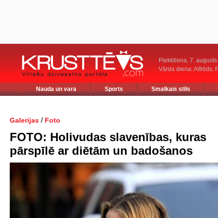
Piektdiena, 7. augusts
Vārda diena: Alfrēds, 
Nauda un vara
Sports
Smalkais stils
/
Galerijas
Foto
FOTO: Holivudas slavenības, kuras
pārspīlē ar diētām un badošanos