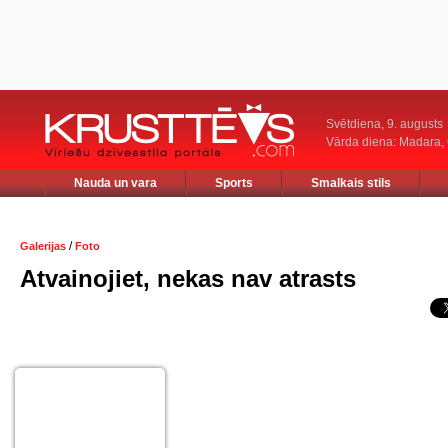
Svētdiena, 9. augusts
Vārda diena: Madara
Nauda un vara
Sports
Smalkais stils
/
Galerijas
Foto
Atvainojiet, nekas nav atrasts