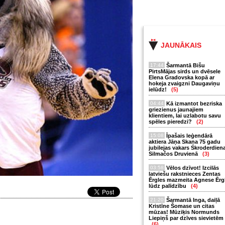
JAUNĀKAIS
17:44
Šarmantā Bišu
PirtsMājas sirds un dvēsele
Elena Gradovska kopā ar
hokeja zvaigzni Daugaviņu
ielūdz!
(5)
04:44
Kā izmantot bezriska
griezienus jaunajiem
klientiem, lai uzlabotu savu
spēles pieredzi?
(2)
15:08
Īpašais leģendārā
aktiera Jāņa Skaņa 75 gadu
jubilejas vakars Skroderdien
Silmačos Druvienā
(3)
03:58
Vēlos dzīvot! Izcilās
latviešu rakstnieces Zentas
Ērgles mazmeita Agnese Ērg
lūdz palīdzību
(4)
21:20
Šarmantā Inga, daiļā
Kristīne Šomase un citas
mūzas! Mūziķis Normunds
Liepiņš par dzīves sievietēm
(6)