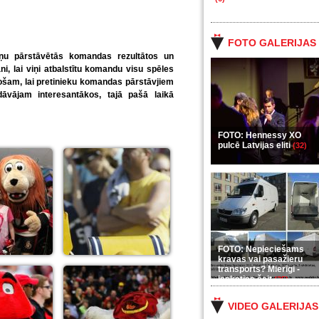
FOTO GALERIJAS
viņu pārstāvētās komandas rezultātos un
ani, lai viņi atbalstītu komandu visu spēles
ējošam, lai pretinieku komandas pārstāvjiem
dāvājam interesantākos, tajā pašā laikā
FOTO: Hennessy XO
pulcē Latvijas eliti
(32)
FOTO: Nepieciešams
kravas vai pasažieru
transports? Mierīgi -
ieskaties šeit
(35)
VIDEO GALERIJAS