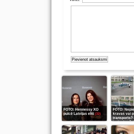
FOTO: Hennessy XO
FOTO: Nepi
pulcē Latvijas eliti
kravas vai 
(32)
transports? 
ieskaties še