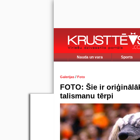
Nauda un vara
Sports
/
Galerijas
Foto
FOTO: Šie ir oriģināl
talismanu tērpi