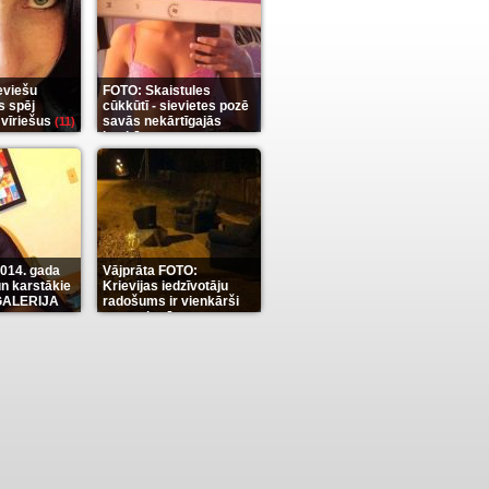
eviešu
FOTO: Skaistules
s spēj
cūkkūtī - sievietes pozē
 vīriešus
savās nekārtīgajās
(11)
istabās
(12)
2014. gada
Vājprāta FOTO:
n karstākie
Krievijas iedzīvotāju
OGALERIJA
radošums ir vienkārši
neaprakstāms
(7)