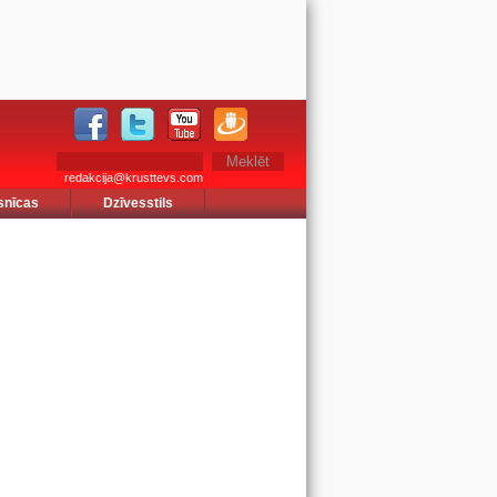
redakcija@krusttevs.com
snīcas
Dzīvesstils