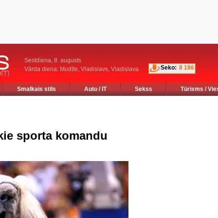
Sestdiena, 8. augusts
Seko:
8 186
Vārda diena: Mudīte, Vladislavs, Vladislava
Smalkais stils
Auto / IT
Sekss
Tūrisms / Vie
ākie sporta komandu