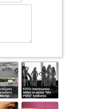
eciešams
FOTO: Interesantas
pasažieru
bildes no pirmā "Mis
Mierīgi -
PSRS" konkursa
it
aizkulisēm
(35)
(12)