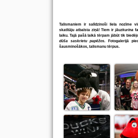
Talismaniem ir salīdzinoši liela nozīme 
skatītāju atbalsta ziņā! Tiem ir
jāuzkurina
f
laiku. Tajā pašā laikā tērpam jābūt tik bied
dūša saskrietu papēžos.
Fotogalerijā pie
šausminošākos, talismanu tērpus.