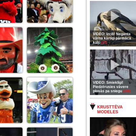
VIDEO: Izcili! Neganta
vārna kārtīgi pārmāca
kaķi
(37)
VIDEO: Smieklīgi!
Piedzērusies vāvere
plosās pa sniegu
(255)
KRUSTTĒVA
MODELES