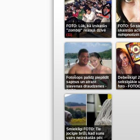
FOTO: Lūk, kā izskatās
FOTO: Šo si
"zombiji" reālajā dzīvē
skaistās aci
nohipnotizēt
(11)
Fotošops palīdz piepildīt
Debešķīgi! 
sapņus un atrast
seksīgākie u
slavenas draudzenes -
foto - FOT
FOTO
(13)
(9)
Smieklīgi FOTO: Tie
jocīgie brīži, kad suns
vairs neizskatās pēc