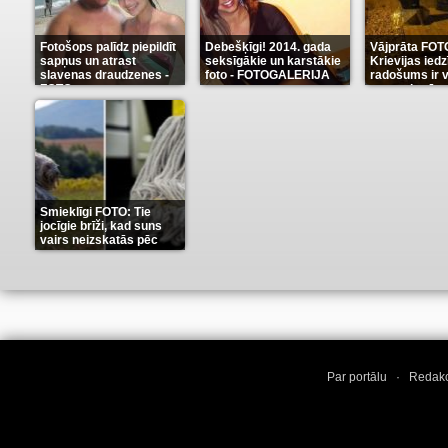
Fotošops palīdz piepildīt
Debešķīgi! 2014. gada
Vājprāta FOT
sapņus un atrast
seksīgākie un karstākie
Krievijas iedz
slavenas draudzenes -
foto - FOTOGALERIJA
radošums ir v
FOTO
neaprakstā
(13)
(9)
Smieklīgi FOTO: Tie
jocīgie brīži, kad suns
vairs neizskatās pēc
suņa
(11)
Par portālu
·
Redakc