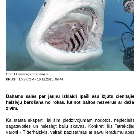
Foto: Ekrānšāviņš no interneta
KRUSTTEVS.COM · 10.12.2013. 09:44
Bahamu salās par jaunu izklaidi īpaši asu izjūtu cienītaji
haizivju barošana no rokas, lutinot baltos nezvērus ar daž
zivīm.
Ka stāsta eksperti, lai šim piedzīvojumam nodotos, nepiecie
sagatavoties un neieslīgt baiļu skavās. Konkrēti šīs "atrakcija
varoņi - Tīģerhaizivis, vairāk pazīstamas ar savu ieradumu apēs