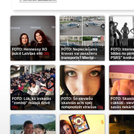
FOTO: Hennessy XO
FOTO: Nepieciešams
FOTO: Intere
pulcē Latvijas eliti
kravas vai pasažieru
bildes no pir
(32)
transports? Mierīgi -
PSRS" konku
ieskaties šeit
aizkulisēm
(35)
(1
FOTO: Lūk, kā izskatās
FOTO: Šo sieviešu
FOTO: Skaist
"zombiji" reālajā dzīvē
skaistās acis spēj
cūkkūtī - sie
nohipnotizēt vīriešus
savās nekārt
(11)
(11)
istabās
(12)