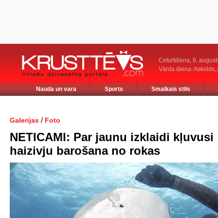
Ceturtdiena, 6. august
Vārda diena: Askolds,
Nauda un vara
Sports
Smalkais stils
/
Galerijas
Foto
NETICAMI: Par jaunu izklaidi kļuvusi
haizivju barošana no rokas