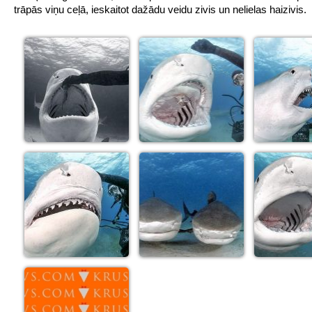
trāpās viņu ceļā, ieskaitot dažādu veidu zivis un nelielas haizivis.