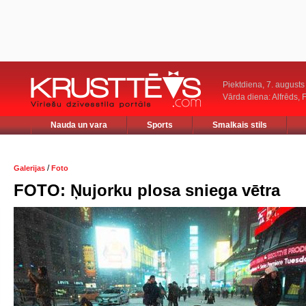
Piektdiena, 7. augusts
Vārda diena: Alfrēds, 
Nauda un vara
Sports
Smalkais stils
/
Galerijas
Foto
FOTO: Ņujorku plosa sniega vētra