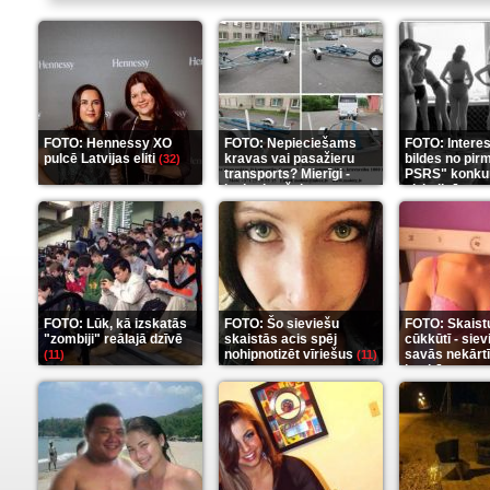
FOTO: Hennessy XO
FOTO: Nepieciešams
FOTO: Intere
pulcē Latvijas eliti
kravas vai pasažieru
bildes no pir
(32)
transports? Mierīgi -
PSRS" konku
ieskaties šeit
aizkulisēm
(35)
(1
FOTO: Lūk, kā izskatās
FOTO: Šo sieviešu
FOTO: Skaist
"zombiji" reālajā dzīvē
skaistās acis spēj
cūkkūtī - sie
nohipnotizēt vīriešus
savās nekārt
(11)
(11)
istabās
(12)