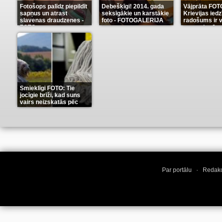
Fotošops palīdz piepildīt
Debešķīgi! 2014. gada
Vājprāta FOT
sapņus un atrast
seksīgākie un karstākie
Krievijas iedz
slavenas draudzenes -
foto - FOTOGALERIJA
radošums ir v
FOTO
neaprakstā
(13)
(9)
Smieklīgi FOTO: Tie
jocīgie brīži, kad suns
vairs neizskatās pēc
suņa
(11)
Par portālu
·
Redakc