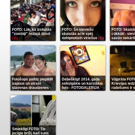
FOTO: Lūk, kā izskatās
FOTO: Šo sieviešu
FOTO: Skaist
"zombiji" reālajā dzīvē
skaistās acis spēj
cūkkūtī - sie
nohipnotizēt vīriešus
savās nekārt
(11)
(11)
istabās
(12)
Fotošops palīdz piepildīt
Debešķīgi! 2014. gada
Vājprāta FOT
sapņus un atrast
seksīgākie un karstākie
Krievijas iedz
slavenas draudzenes -
foto - FOTOGALERIJA
radošums ir v
FOTO
neaprakstā
(13)
(9)
Smieklīgi FOTO: Tie
jocīgie brīži, kad suns