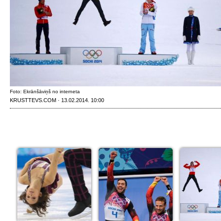
Foto: Ekrānšāviņš no interneta
KRUSTTEVS.COM · 13.02.2014. 10:00