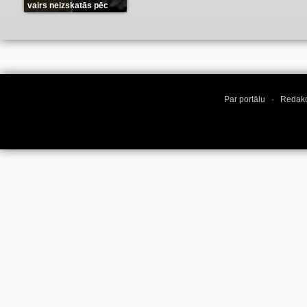
vairs neizskatās pēc
suņa
(11)
Par portālu
·
Redakc