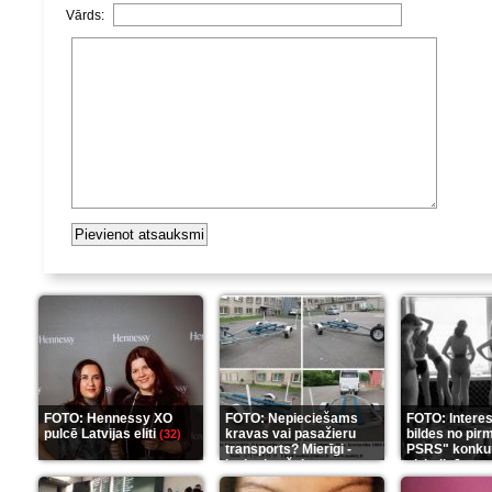
Vārds:
FOTO: Hennessy XO
FOTO: Nepieciešams
FOTO: Intere
pulcē Latvijas eliti
kravas vai pasažieru
bildes no pir
(32)
transports? Mierīgi -
PSRS" konku
ieskaties šeit
aizkulisēm
(35)
(1