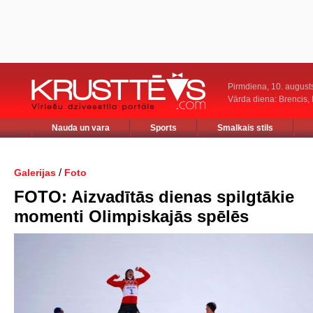
Pirmdiena, 10. august
Vārda diena: Brencis, 
Nauda un vara
Sports
Smalkais stils
/
Galerijas
Foto
FOTO: Aizvadītās dienas spilgtākie
momenti Olimpiskajās spēlēs