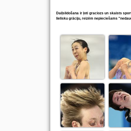
Daiļslidošana ir ļoti graciozs un skaists spor
lielisku grāciju, reizēm nepieciešams "nedaud