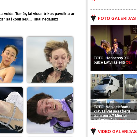
ta veids. Tomēr, lai visus trikus paveiktu ar
FOTO GALERIJAS
z" sašķobīt seju... Tikai nedaudz!
FOTO: Hennessy XO
pulcē Latvijas eliti
(32)
FOTO: Nepieciešams
kravas vai pasažieru
transports? Mierīgi -
ieskaties šeit
(35)
VIDEO GALERIJAS