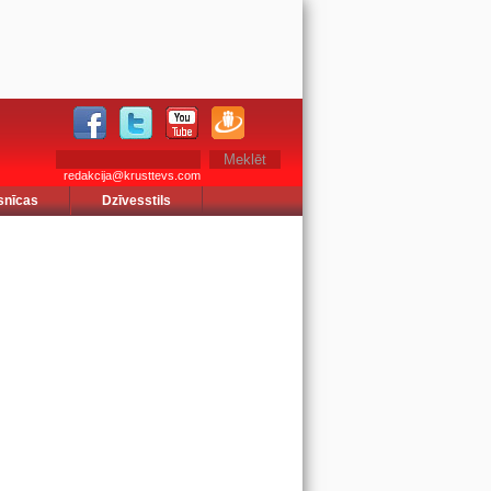
redakcija@krusttevs.com
snīcas
Dzīvesstils