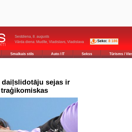
Sestdiena, 8. augusts
Seko:
8 186
Vārda diena: Mudīte, Vladislavs, Vladislava
Smalkais stils
Auto / IT
Sekss
Tūrisms / Vie
aiļslidotāju sejas ir
 traģikomiskas