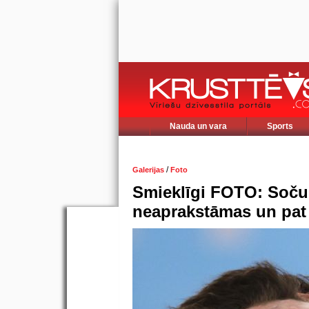
Nauda un vara
Sports
/
Galerijas
Foto
Smieklīgi FOTO: Soču d
neaprakstāmas un pat