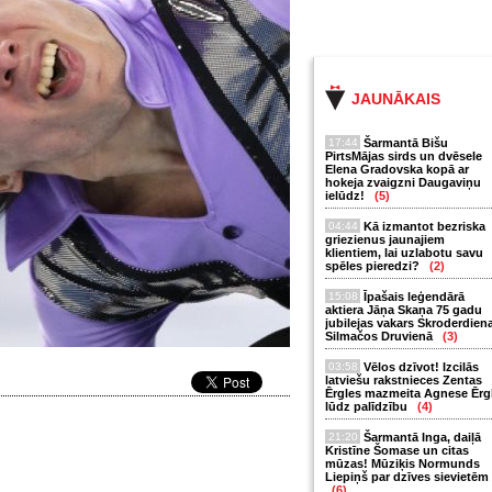
JAUNĀKAIS
17:44
Šarmantā Bišu
PirtsMājas sirds un dvēsele
Elena Gradovska kopā ar
hokeja zvaigzni Daugaviņu
ielūdz!
(5)
04:44
Kā izmantot bezriska
griezienus jaunajiem
klientiem, lai uzlabotu savu
spēles pieredzi?
(2)
15:08
Īpašais leģendārā
aktiera Jāņa Skaņa 75 gadu
jubilejas vakars Skroderdien
Silmačos Druvienā
(3)
03:58
Vēlos dzīvot! Izcilās
latviešu rakstnieces Zentas
Ērgles mazmeita Agnese Ērg
lūdz palīdzību
(4)
21:20
Šarmantā Inga, daiļā
Kristīne Šomase un citas
mūzas! Mūziķis Normunds
Liepiņš par dzīves sievietēm
(6)