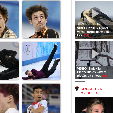
VIDEO: Izcili! Neganta
vārna kārtīgi pārmāca
kaķi
(37)
VIDEO: Smieklīgi!
Piedzērusies vāvere
plosās pa sniegu
(255)
KRUSTTĒVA
MODELES