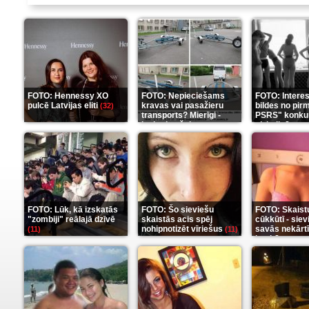
FOTO: Hennessy XO
FOTO: Nepieciešams
FOTO: Intere
pulcē Latvijas eliti
kravas vai pasažieru
bildes no pir
(32)
transports? Mierīgi -
PSRS" konku
ieskaties šeit
aizkulisēm
(35)
(1
FOTO: Lūk, kā izskatās
FOTO: Šo sieviešu
FOTO: Skaist
"zombiji" reālajā dzīvē
skaistās acis spēj
cūkkūtī - sie
nohipnotizēt vīriešus
savās nekārt
(11)
(11)
istabās
(12)