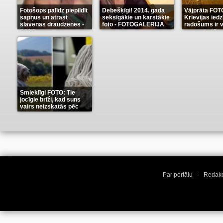
Fotošops palīdz piepildīt
Debešķīgi! 2014. gada
Vājprāta FOT
sapņus un atrast
seksīgākie un karstākie
Krievijas iedz
slavenas draudzenes -
foto - FOTOGALERIJA
radošums ir v
FOTO
neaprakstā
(13)
(9)
Smieklīgi FOTO: Tie
jocīgie brīži, kad suns
vairs neizskatās pēc
suņa
(11)
Par portālu
·
Redakc