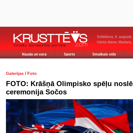
Svētdiena, 9. augusts
Vārda diena: Madara
Nauda un vara
Sports
Smalkais stils
/
Galerijas
Foto
FOTO: Krāšņā Olimpisko spēļu nosl
ceremonija Sočos