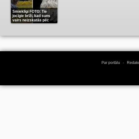
Smieklīgi FOTO: Tie
jocīgie brīži, kad suns
vairs neizskatās pēc
suņa
(11)
Par portālu
·
Redakc