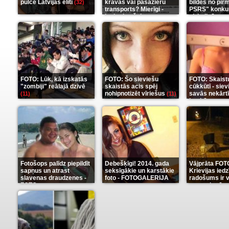
pulcē Latvijas eliti
kravas vai pasažieru
bildes no pir
(32)
transports? Mierīgi -
PSRS" konku
ieskaties šeit
aizkulisēm
(35)
(1
FOTO: Lūk, kā izskatās
FOTO: Šo sieviešu
FOTO: Skaist
"zombiji" reālajā dzīvē
skaistās acis spēj
cūkkūtī - sie
nohipnotizēt vīriešus
savās nekārt
(11)
(11)
istabās
(12)
Fotošops palīdz piepildīt
Debešķīgi! 2014. gada
Vājprāta FOT
sapņus un atrast
seksīgākie un karstākie
Krievijas iedz
slavenas draudzenes -
foto - FOTOGALERIJA
radošums ir v
FOTO
neaprakstā
(13)
(9)