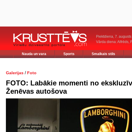
Piektdiena, 7. augusts
Vārda diena: Alfrēds, 
Nauda un vara
Sports
Smalkais stils
/
Galerijas
Foto
FOTO: Labākie momenti no ekskluzī
Ženēvas autošova