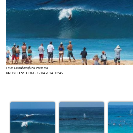
Foto: Ekrānšāviņš no interneta
KRUSTTEVS.COM · 12.04.2014. 13:45