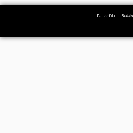
Par portālu
·
Redakc