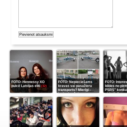
FOTO: Hennessy XO
FOTO: Nepieciešams
FOTO: Intere
pulcē Latvijas eliti
kravas vai pasažieru
bildes no pir
(32)
transports? Mierīgi -
PSRS" konku
ieskaties šeit
aizkulisēm
(35)
(1