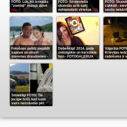
FOTO: Lūk, kā izskatās
FOTO: Šo sieviešu
FOTO: Skaist
"zombiji" reālajā dzīvē
skaistās acis spēj
cūkkūtī - sie
nohipnotizēt vīriešus
savās nekārt
(11)
(11)
istabās
(12)
Fotošops palīdz piepildīt
Debešķīgi! 2014. gada
Vājprāta FOT
sapņus un atrast
seksīgākie un karstākie
Krievijas iedz
slavenas draudzenes -
foto - FOTOGALERIJA
radošums ir v
FOTO
neaprakstā
(13)
(9)
Smieklīgi FOTO: Tie
jocīgie brīži, kad suns
vairs neizskatās pēc
suņa
(11)