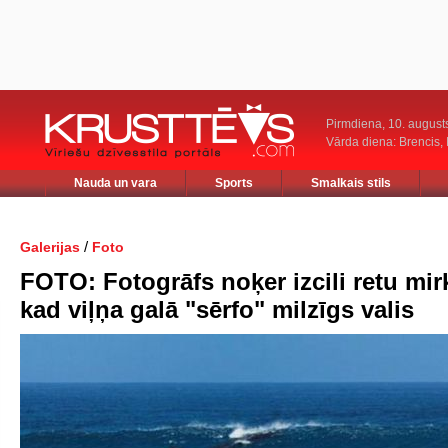
Pirmdiena, 10. august
Vārda diena: Brencis, 
Nauda un vara
Sports
Smalkais stils
/
Galerijas
Foto
FOTO: Fotogrāfs noķer izcili retu mirk
kad viļņa galā "sērfo" milzīgs valis