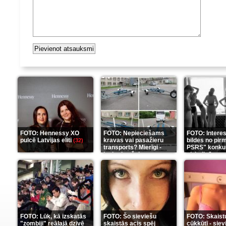
FOTO: Hennessy XO
FOTO: Nepieciešams
FOTO: Intere
pulcē Latvijas eliti
kravas vai pasažieru
bildes no pir
(32)
transports? Mierīgi -
PSRS" konku
ieskaties šeit
aizkulisēm
(35)
(1
FOTO: Lūk, kā izskatās
FOTO: Šo sieviešu
FOTO: Skaist
"zombiji" reālajā dzīvē
skaistās acis spēj
cūkkūtī - sie