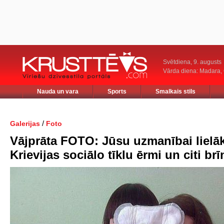
Svētdiena, 9. augusts
Vārda diena: Madara
Nauda un vara
Sports
Smalkais stils
/
Galerijas
Foto
Vājprāta FOTO: Jūsu uzmanībai lielā
Krievijas sociālo tīklu ērmi un citi br