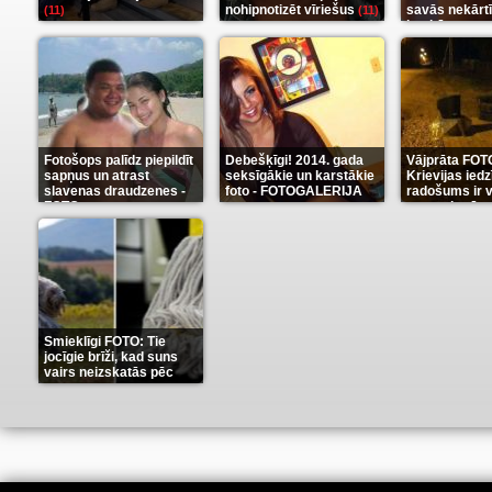
nohipnotizēt vīriešus
savās nekārt
(11)
(11)
istabās
(12)
Fotošops palīdz piepildīt
Debešķīgi! 2014. gada
Vājprāta FOT
sapņus un atrast
seksīgākie un karstākie
Krievijas iedz
slavenas draudzenes -
foto - FOTOGALERIJA
radošums ir v
FOTO
neaprakstā
(13)
(9)
Smieklīgi FOTO: Tie
jocīgie brīži, kad suns
vairs neizskatās pēc
suņa
(11)