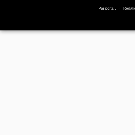
Par portālu
·
Redakc