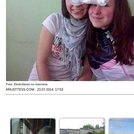
Foto: Ekrānšāviņi no interneta
KRUSTTEVS.COM · 23.07.2014. 17:53