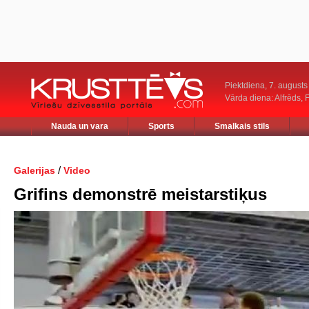
Piektdiena, 7. augusts
Vārda diena: Alfrēds, 
Nauda un vara
Sports
Smalkais stils
/
Galerijas
Video
Grifins demonstrē meistarstiķus