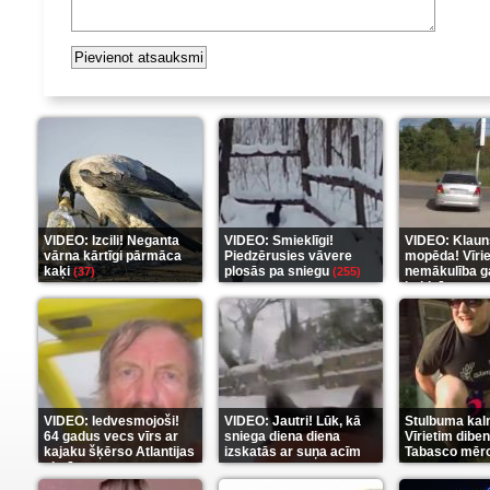
VIDEO: Izcili! Neganta
VIDEO: Smieklīgi!
VIDEO: Klaun
vārna kārtīgi pārmāca
Piedzērusies vāvere
mopēda! Vīri
kaķi
plosās pa sniegu
nemākulība g
(37)
(255)
beidzās ar tr
(289)
VIDEO: Iedvesmojoši!
VIDEO: Jautri! Lūk, kā
Stulbuma kal
64 gadus vecs vīrs ar
sniega diena diena
Vīrietim diben
kajaku šķērso Atlantijas
izskatās ar suņa acīm
Tabasco mērc
okeānu
(5)
(6)
(7)