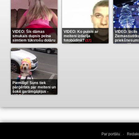
VIDEO: Šīs dāmas
VIDEO: Ko puisis ar
VIDEO: Izcils
smukais dupsis pelna
meiteni izdarīja
Ziemassvētk
simtiem tūkstošu dolāru
fotobūdiņā?
priekšnesums
(17)
karu stilā
(9)
(7)
Piemīlīgi! Suns tiek
pārģērbts par meiteni un
šokē garāmgājējus -
VIDEO
(8)
Par portālu
·
Redakc