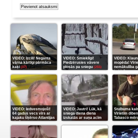
VIDEO: Izcili! Neganta
VIDEO: Smieklīgi!
VIDEO: Klaun
vārna kārtīgi pārmāca
Piedzērusies vāvere
mopēda! Vīri
kaķi
plosās pa sniegu
nemākulība g
(37)
(255)
beidzās ar tr
(289)
VIDEO: Iedvesmojoši!
VIDEO: Jautri! Lūk, kā
Stulbuma kal
64 gadus vecs vīrs ar
sniega diena diena
Vīrietim diben
kajaku šķērso Atlantijas
izskatās ar suņa acīm
Tabasco mērc
okeānu
(5)
(6)
(7)