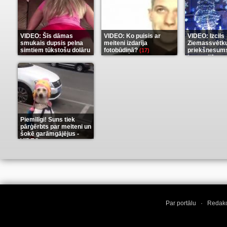
VIDEO: Šīs dāmas
VIDEO: Ko puisis ar
VIDEO: Izcils
smukais dupsis pelna
meiteni izdarīja
Ziemassvētk
simtiem tūkstošu dolāru
fotobūdiņā?
priekšnesums
(17)
karu stilā
(9)
(7)
Piemīlīgi! Suns tiek
pārģērbts par meiteni un
šokē garāmgājējus -
VIDEO
(8)
Par portālu
·
Redakc