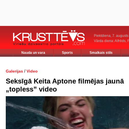
Piektdiena, 7. augusts
Vārda diena: Alfrēds, 
Nauda un vara
Sports
Smalkais stils
/
Galerijas
Video
Seksīgā Keita Aptone filmējas jaunā
„topless” video