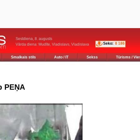
Sestdiena, 8. augusts
Seko:
8 186
Vārda diena: Mudīte, Vladislavs, Vladislava
Smalkais stils
Auto / IT
Sekss
Tūrisms / Vie
eb PEŅA