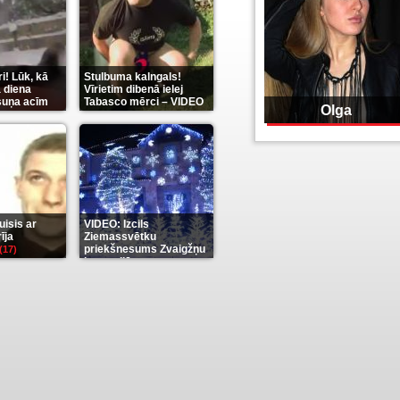
i! Lūk, kā
Stulbuma kalngals!
 diena
Vīrietim dibenā ielej
 suņa acīm
Tabasco mērci – VIDEO
Olga
(7)
isis ar
VIDEO: Izcils
īja
Ziemassvētku
priekšnesums Zvaigžņu
(17)
karu stilā
(7)