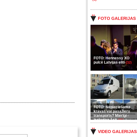
FOTO GALERIJAS
FOTO: Hennessy XO
pulcē Latvijas eliti
(32)
FOTO: Nepieciešams
kravas vai pasažieru
transports? Mierīgi -
ieskaties šeit
(35)
VIDEO GALERIJAS