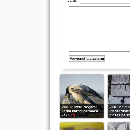
Vārds:
VIDEO: Izcili! Neganta
VIDEO: Smiek
vārna kārtīgi pārmāca
Piedzērusie
kaķi
plosās pa s
(37)