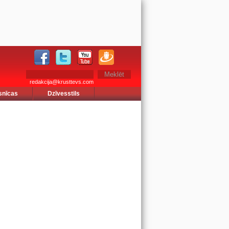
redakcija@krusttevs.com
snīcas
Dzīvesstils