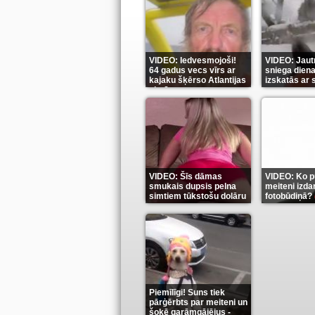
VIDEO: Iedvesmojoši!
VIDEO: Jautr
64 gadus vecs vīrs ar
sniega diena
kajaku šķērso Atlantijas
izskatās ar
okeānu
(5)
(6)
VIDEO: Šīs dāmas
VIDEO: Ko pu
smukais dupsis pelna
meiteni izdar
simtiem tūkstošu dolāru
fotobūdiņā?
(9)
Piemīlīgi! Suns tiek
pārģērbts par meiteni un
šokē garāmgājējus -