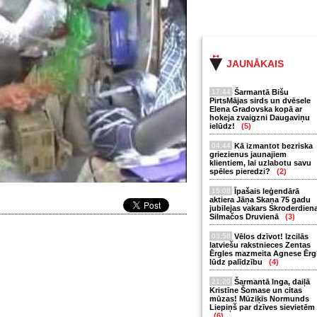
JAUNĀKAIS
17:44
Šarmantā Bišu
PirtsMājas sirds un dvēsele
Elena Gradovska kopā ar
hokeja zvaigzni Daugaviņu
ielūdz!
(5)
04:44
Kā izmantot bezriska
griezienus jaunajiem
klientiem, lai uzlabotu savu
spēles pieredzi?
(2)
15:08
Īpašais leģendārā
aktiera Jāņa Skaņa 75 gadu
jubilejas vakars Skroderdien
Silmačos Druvienā
(3)
03:58
Vēlos dzīvot! Izcilās
latviešu rakstnieces Zentas
Ērgles mazmeita Agnese Ērg
lūdz palīdzību
(4)
21:20
Šarmantā Inga, daiļā
Kristīne Šomase un citas
mūzas! Mūziķis Normunds
Liepiņš par dzīves sievietēm
(6)