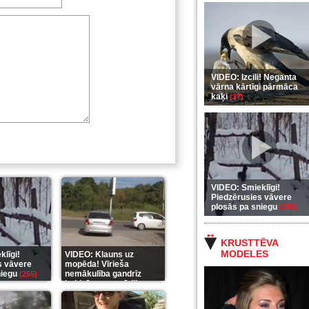
VIDEO: Izcili! Neganta
vārna kārtīgi pārmāca
kaķi
(37)
VIDEO: Smieklīgi!
Piedzērusies vāvere
plosās pa sniegu
(255)
KRUSTTĒVA
MODELES
līgi!
VIDEO: Klauns uz
s vāvere
mopēda! Vīrieša
niegu
nemākulība gandrīz
(255)
beidzās ar tragēdiju
(289)