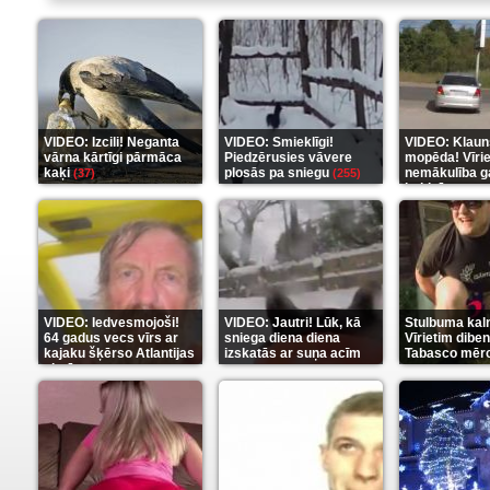
VIDEO: Izcili! Neganta
VIDEO: Smieklīgi!
VIDEO: Klaun
vārna kārtīgi pārmāca
Piedzērusies vāvere
mopēda! Vīri
kaķi
plosās pa sniegu
nemākulība g
(37)
(255)
beidzās ar tr
(289)
VIDEO: Iedvesmojoši!
VIDEO: Jautri! Lūk, kā
Stulbuma kal
64 gadus vecs vīrs ar
sniega diena diena
Vīrietim diben
kajaku šķērso Atlantijas
izskatās ar suņa acīm
Tabasco mērc
okeānu
(5)
(6)
(7)