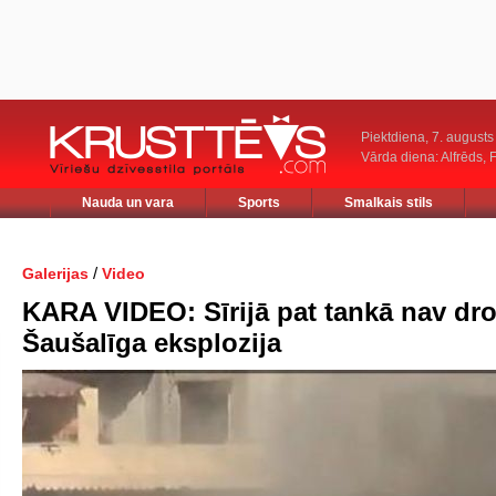
Piektdiena, 7. augusts
Vārda diena: Alfrēds, 
Nauda un vara
Sports
Smalkais stils
/
Galerijas
Video
KARA VIDEO: Sīrijā pat tankā nav dro
Šaušalīga eksplozija