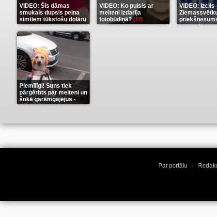
VIDEO: Šīs dāmas
VIDEO: Ko puisis ar
VIDEO: Izcils
smukais dupsis pelna
meiteni izdarīja
Ziemassvētk
simtiem tūkstošu dolāru
fotobūdiņā?
priekšnesums
(17)
karu stilā
(9)
(7)
Piemīlīgi! Suns tiek
pārģērbts par meiteni un
šokē garāmgājējus -
VIDEO
(8)
Par portālu
·
Redakc