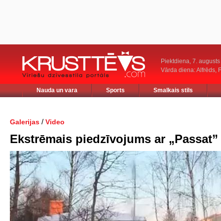
Piektdiena, 7. augusts
Vārda diena: Alfrēds, 
Nauda un vara
Sports
Smalkais stils
/
Galerijas
Video
Ekstrēmais piedzīvojums ar „Passat”