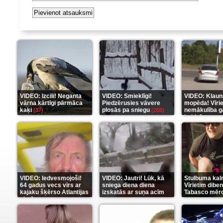
VIDEO: Izcili! Neganta
VIDEO: Smieklīgi!
VIDEO: Klaun
vārna kārtīgi pārmāca
Piedzērusies vāvere
mopēda! Vīri
kaķi
plosās pa sniegu
nemākulība g
(37)
(255)
beidzās ar tr
(289)
VIDEO: Iedvesmojoši!
VIDEO: Jautri! Lūk, kā
Stulbuma kal
64 gadus vecs vīrs ar
sniega diena diena
Vīrietim diben
kajaku šķērso Atlantijas
izskatās ar suņa acīm
Tabasco mērc
okeānu
(5)
(6)
(7)