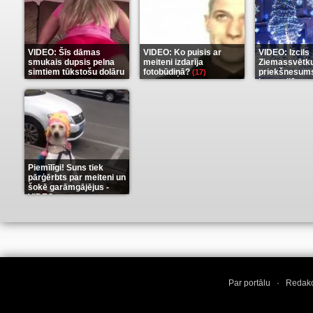
VIDEO: Šīs dāmas
VIDEO: Ko puisis ar
VIDEO: Izcils
smukais dupsis pelna
meiteni izdarīja
Ziemassvētk
simtiem tūkstošu dolāru
fotobūdiņā?
priekšnesums
(17)
karu stilā
(9)
(7)
Piemīlīgi! Suns tiek
pārģērbts par meiteni un
šokē garāmgājējus -
VIDEO
(8)
Par portālu
·
Redakc