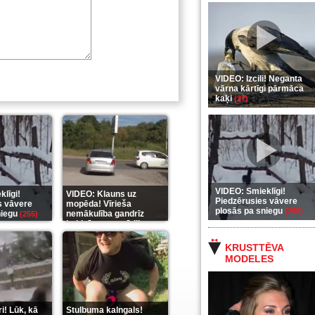
VIDEO: Izcili! Neganta
vārna kārtīgi pārmāca
kaķi
(37)
VIDEO: Smieklīgi!
līgi!
VIDEO: Klauns uz
Piedzērusies vāvere
s vāvere
mopēda! Vīrieša
plosās pa sniegu
(255)
niegu
nemākulība gandrīz
(255)
beidzās ar tragēdiju
(289)
KRUSTTĒVA
MODELES
i! Lūk, kā
Stulbuma kalngals!