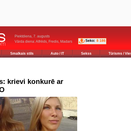
Piektdiena, 7. augusts
Seko:
8 186
Vārda diena: Alfrēds, Fredis, Madars
Smalkais stils
Auto / IT
Sekss
Tūrisms / Vie
: krievi konkurē ar
EO