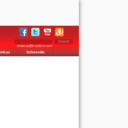
redakcija@krusttevs.com
snīcas
Dzīvesstils