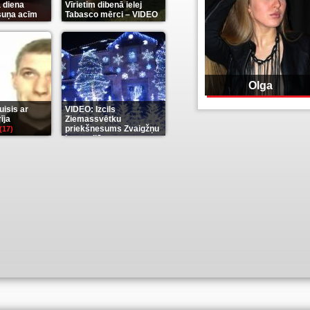
 diena
Vīrietim dibenā ielej
 suņa acīm
Tabasco mērci – VIDEO
(7)
Olga
isis ar
VIDEO: Izcils
īja
Ziemassvētku
priekšnesums Zvaigžņu
(17)
karu stilā
(7)