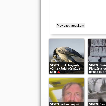
VIDEO: Izcili! Neganta
VIDEO: Smiek
vārna kārtīgi pārmāca
Piedzērusie
kaķi
plosās pa s
(37)
VIDEO: Iedvesmojoši!
VIDEO: Jautr