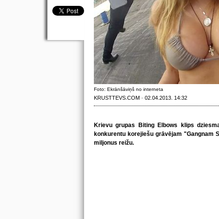
Foto: Ekrānšāviņš no interneta
KRUSTTEVS.COM · 02.04.2013. 14:32
Krievu grupas Biting Elbows klips dziesm
konkurentu korejiešu grāvējam "Gangnam Sty
miljonus reižu.