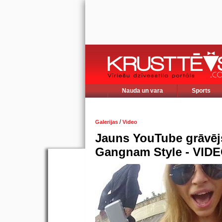
Nauda un vara
Sports
/
Galerijas
Video
Jauns YouTube grāvējs
Gangnam Style - VID