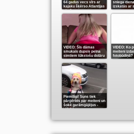
64 gadus vecs vīrs ar
sniega diena
kajaku šķērso Atlantijas
izskatās ar
okeānu
(5)
(6)
VIDEO: Šīs dāmas
VIDEO: Ko pu
smukais dupsis pelna
meiteni izdar
simtiem tūkstošu dolāru
fotobūdiņā?
(9)
Piemīlīgi! Suns tiek
pārģērbts par meiteni un
šokē garāmgājējus -
VIDEO
(8)