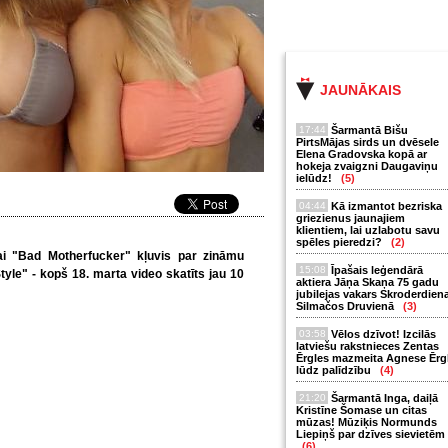
JAUNĀKAIS
17:44
Šarmantā Bišu
PirtsMājas sirds un dvēsele
Elena Gradovska kopā ar
hokeja zvaigzni Daugaviņu
ielūdz!
(5)
04:44
Kā izmantot bezriska
griezienus jaunajiem
klientiem, lai uzlabotu savu
spēles pieredzi?
(2)
ai "Bad Motherfucker" kļuvis par zināmu
15:08
Īpašais leģendārā
le" - kopš 18. marta video skatīts jau 10
aktiera Jāņa Skaņa 75 gadu
jubilejas vakars Skroderdien
Silmačos Druvienā
(3)
03:58
Vēlos dzīvot! Izcilās
latviešu rakstnieces Zentas
Ērgles mazmeita Agnese Ērg
lūdz palīdzību
(4)
21:20
Šarmantā Inga, daiļā
Kristīne Šomase un citas
mūzas! Mūziķis Normunds
Liepiņš par dzīves sievietēm
(6)