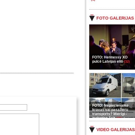
FOTO GALERIJAS
FOTO: Hennessy XO
pulcē Latvijas eliti
(32)
FOTO: Nepieciešams
kravas vai pasažieru
transports? Mierīgi -
ieskaties šeit
(35)
VIDEO GALERIJAS