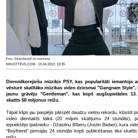
Foto: Ekrānšāviņš no interneta
KRUSTTEVS.COM · 15.04.2013. 19:35
Dienvidkorejiešu mūziķis PSY, kas popularitāti iemantoja 
vēsturē skatītāko mūzikas video dziesmai "Gangnam Style", l
jaunu grāvēju "Gentleman", kas kopš augšupielādes 13. 
skatīts 58 miljonus reižu.
Tāpat klips jau paspējis pārspēt daudzu vietņu rekordu, kļūstot p
video diennakts laikā (20 miljoni skatījumu 24 stundās), pā
iepriekšējo īpašnieku - Džastinu Bīberu (Justin Bieber), kura vid
“Boyfriend
" pirmajās 24 stundās kopš publicēšanas tika skatīts
reižu.