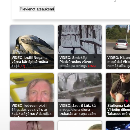
VIDEO: Izcili! Neganta
VIDEO: Smieklīgi!
VIDEO: Klaun
vārna kārtīgi pārmāca
Piedzērusies vāvere
mopēda! Vīri
kaķi
plosās pa sniegu
nemākulība g
(37)
(255)
beidzās ar tr
(289)
VIDEO: Iedvesmojoši!
VIDEO: Jautri! Lūk, kā
Stulbuma kal
64 gadus vecs vīrs ar
sniega diena diena
Vīrietim diben
kajaku šķērso Atlantijas
izskatās ar suņa acīm
Tabasco mērc
okeānu
(5)
(6)
(7)