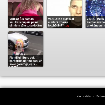
VIDEO: Šīs dāmas
VIDEO: Ko puisis ar
VIDEO: Izcils
smukais dupsis pelna
meiteni izdarīja
Ziemassvētk
simtiem tūkstošu dolāru
fotobūdiņā?
priekšnesums
(17)
karu stilā
(9)
(7)
Piemīlīgi! Suns tiek
pārģērbts par meiteni un
šokē garāmgājējus -
VIDEO
(8)
Par portālu
·
Redakc