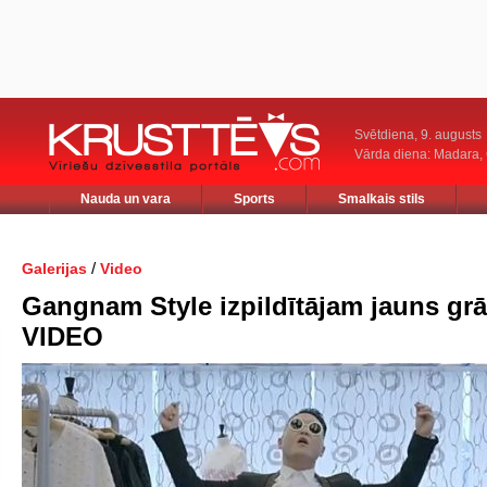
Svētdiena, 9. augusts
Vārda diena: Madara
Nauda un vara
Sports
Smalkais stils
/
Galerijas
Video
Gangnam Style izpildītājam jauns grā
VIDEO