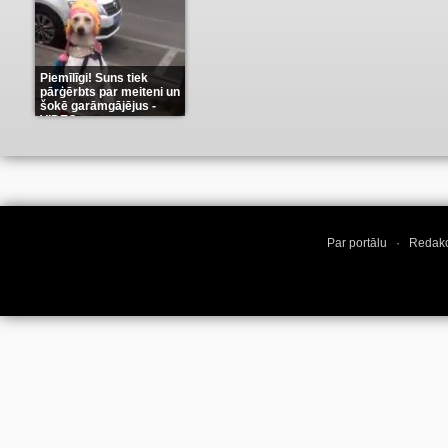
Piemīlīgi! Suns tiek
pārģērbts par meiteni un
šokē garāmgājējus -
VIDEO
(8)
Par portālu
·
Redakc