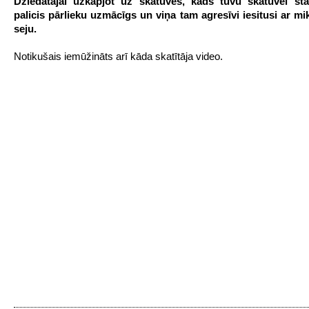
Dziedātājai uzkāpjot uz skatuves, kāds tuvu skatuvei st
palicis pārlieku uzmācīgs un viņa tam agresīvi iesitusi ar m
seju.
Notikušais iemūžināts arī kāda skatītāja video.