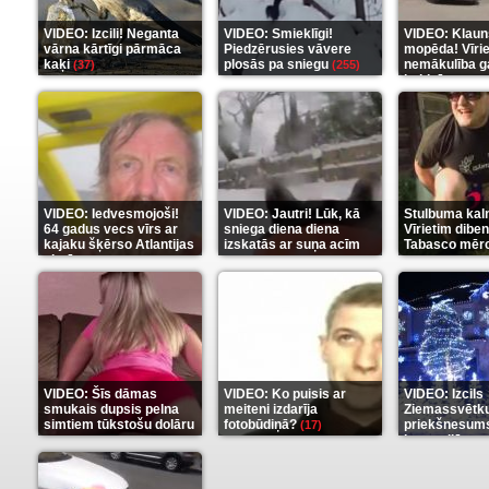
VIDEO: Izcili! Neganta
VIDEO: Smieklīgi!
VIDEO: Klaun
vārna kārtīgi pārmāca
Piedzērusies vāvere
mopēda! Vīri
kaķi
plosās pa sniegu
nemākulība g
(37)
(255)
beidzās ar tr
(289)
VIDEO: Iedvesmojoši!
VIDEO: Jautri! Lūk, kā
Stulbuma kal
64 gadus vecs vīrs ar
sniega diena diena
Vīrietim diben
kajaku šķērso Atlantijas
izskatās ar suņa acīm
Tabasco mērc
okeānu
(5)
(6)
(7)
VIDEO: Šīs dāmas
VIDEO: Ko puisis ar
VIDEO: Izcils
smukais dupsis pelna
meiteni izdarīja
Ziemassvētk
simtiem tūkstošu dolāru
fotobūdiņā?
priekšnesums
(17)
karu stilā
(9)
(7)