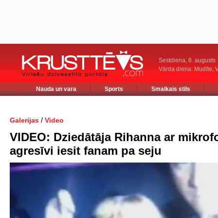
Sestdiena, 8. augusts
Vārda diena: Mudīte, V
Nauda un vara
Sports
Smalkais stils
/
Galerijas
Video
VIDEO: Dziedātāja Rihanna ar mikrof
agresīvi iesit fanam pa seju