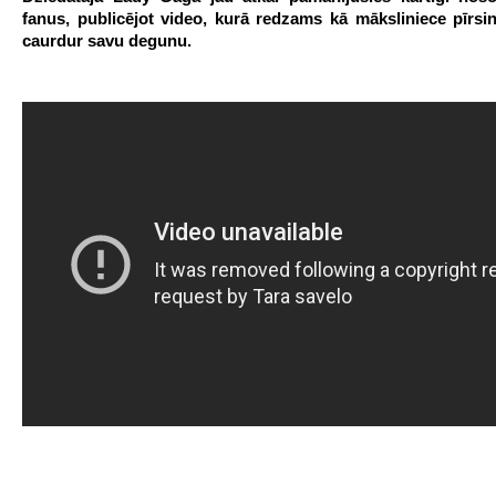
fanus, publicējot video, kurā redzams kā māksliniece pīrsin
caurdur savu degunu.