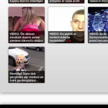
kajaku šķērso Atlantijas
izskatās ar suņa acīm
Tabasco mērc
okeānu
(5)
(6)
(7)
VIDEO: Šīs dāmas
VIDEO: Ko puisis ar
VIDEO: Izcils
smukais dupsis pelna
meiteni izdarīja
Ziemassvētk
simtiem tūkstošu dolāru
fotobūdiņā?
priekšnesums
(17)
karu stilā
(9)
(7)
Piemīlīgi! Suns tiek
pārģērbts par meiteni un
šokē garāmgājējus -
VIDEO
(8)