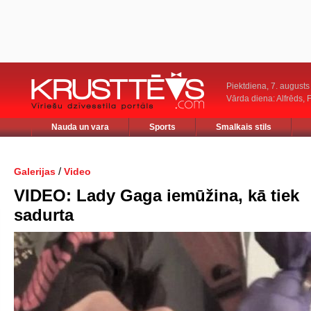
Piektdiena, 7. augusts
Vārda diena: Alfrēds, 
Nauda un vara
Sports
Smalkais stils
/
Galerijas
Video
VIDEO: Lady Gaga iemūžina, kā tiek
sadurta