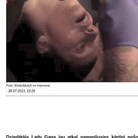
Foto: Ekrānšāviņš no interneta
· 28.07.2013. 19:26
Dziedātāja Lady Gaga jau atkal pamanījusies kārtīgi noš