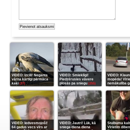
VIDEO: Izcili! Neganta
VIDEO: Smieklīgi!
VIDEO: Klaun
vārna kārtīgi pārmāca
Piedzērusies vāvere
mopēda! Vīri
kaķi
plosās pa sniegu
nemākulība g
(37)
(255)
beidzās ar tr
(289)
VIDEO: Iedvesmojoši!
VIDEO: Jautri! Lūk, kā
Stulbuma kal
64 gadus vecs vīrs ar
sniega diena diena
Vīrietim diben