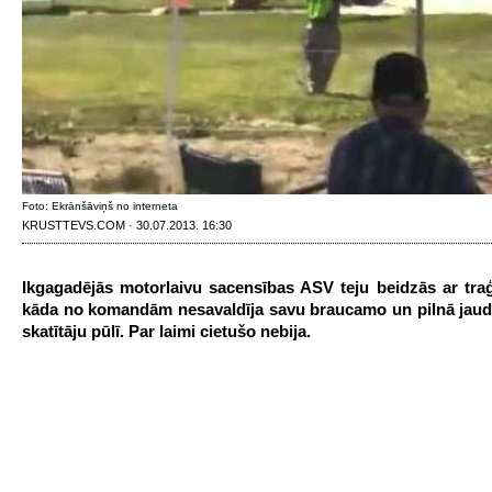
Foto: Ekrānšāviņš no interneta
KRUSTTEVS.COM · 30.07.2013. 16:30
Ikgagadējās motorlaivu sacensības ASV teju beidzās ar traģ
kāda no komandām nesavaldīja savu braucamo un pilnā jaudā
skatītāju pūlī. Par laimi cietušo nebija.