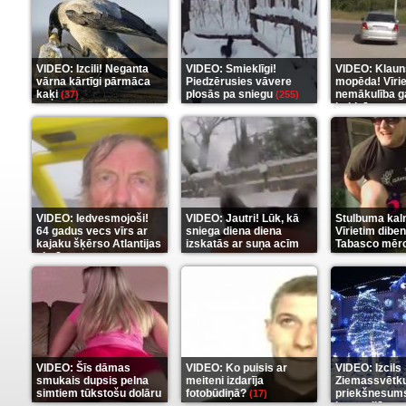
VIDEO: Izcili! Neganta
VIDEO: Smieklīgi!
VIDEO: Klaun
vārna kārtīgi pārmāca
Piedzērusies vāvere
mopēda! Vīri
kaķi
plosās pa sniegu
nemākulība g
(37)
(255)
beidzās ar tr
(289)
VIDEO: Iedvesmojoši!
VIDEO: Jautri! Lūk, kā
Stulbuma kal
64 gadus vecs vīrs ar
sniega diena diena
Vīrietim diben
kajaku šķērso Atlantijas
izskatās ar suņa acīm
Tabasco mērc
okeānu
(5)
(6)
(7)
VIDEO: Šīs dāmas
VIDEO: Ko puisis ar
VIDEO: Izcils
smukais dupsis pelna
meiteni izdarīja
Ziemassvētk
simtiem tūkstošu dolāru
fotobūdiņā?
priekšnesums
(17)