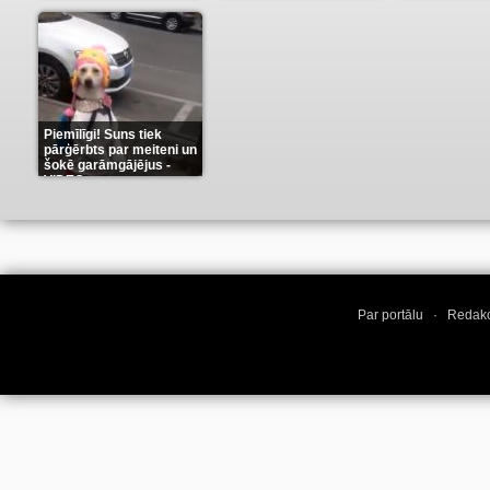
karu stilā
(9)
(7)
Piemīlīgi! Suns tiek
pārģērbts par meiteni un
šokē garāmgājējus -
VIDEO
(8)
Par portālu
·
Redakc