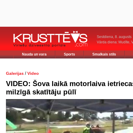
Sestdiena, 8. augusts
Vārda diena: Mudīte, V
Nauda un vara
Sports
Smalkais stils
/
Galerijas
Video
VIDEO: Šova laikā motorlaiva ietrieca
milzīgā skatītāju pūlī