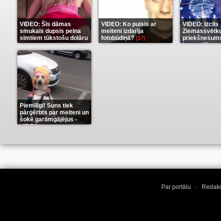
VIDEO: Šīs dāmas
VIDEO: Ko puisis ar
VIDEO: Izcils
smukais dupsis pelna
meiteni izdarīja
Ziemassvētk
simtiem tūkstošu dolāru
fotobūdiņā?
priekšnesums
(17)
karu stilā
(9)
(7)
Piemīlīgi! Suns tiek
pārģērbts par meiteni un
šokē garāmgājējus -
VIDEO
(8)
Par portālu
·
Redakc