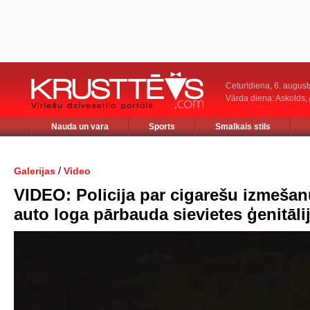
Ceturtdiena, 6. august
Vārda diena: Askolds,
Nauda un vara
Sports
Smalkais stils
/
Galerijas
Video
VIDEO: Policija par cigarešu izmeša
auto loga pārbauda sievietes ģenitāli