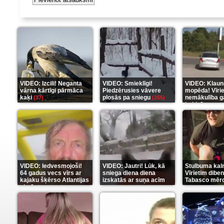
VIDEO: Izcili! Neganta
VIDEO: Smieklīgi!
VIDEO: Klaun
vārna kārtīgi pārmāca
Piedzērusies vāvere
mopēda! Vīri
kaķi
plosās pa sniegu
nemākulība g
(37)
(255)
beidzās ar tr
(289)
VIDEO: Iedvesmojoši!
VIDEO: Jautri! Lūk, kā
Stulbuma kal
64 gadus vecs vīrs ar
sniega diena diena
Vīrietim diben
kajaku šķērso Atlantijas
izskatās ar suņa acīm
Tabasco mērc
okeānu
(5)
(6)
(7)