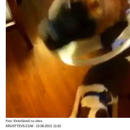
Foto: Ekrānšāviņš no video
KRUSTTEVS.COM · 13.08.2013. 11:02