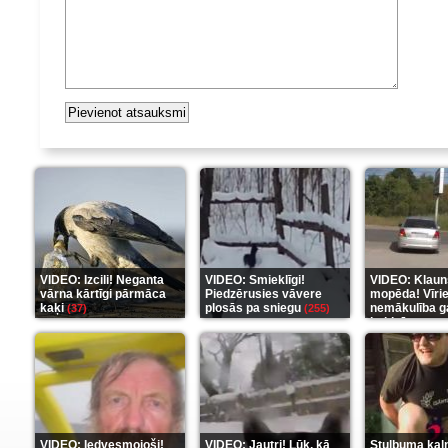
VIDEO: Izcili! Neganta
VIDEO: Smieklīgi!
VIDEO: Klaun
vārna kārtīgi pārmāca
Piedzērusies vāvere
mopēda! Vīri
kaķi
plosās pa sniegu
nemākulība g
(37)
(255)
beidzās ar tr
(289)
VIDEO: Iedvesmojoši!
VIDEO: Jautri! Lūk, kā
Stulbuma kal