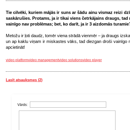
Tie cilvēki, kuriem mājās ir suns ar šādu ainu vismaz reizi dzī
saskārušies. Protams, ja ir tikai viens četrkājains draugs, tad
vainīgo nav problēmas; bet, ko darīt, ja ir 3 aizdomās turamie
Metožu ir ļoti daudz, tomēr viena strādā vienmēr – ja draugs izsk
un ap kaklu viņam ir miskastes vāks, tad diezgan droši vainīgo 
apcietināt!
video platform
video management
video solutions
video player
Lasīt atsauksmes (2)
Vārds: