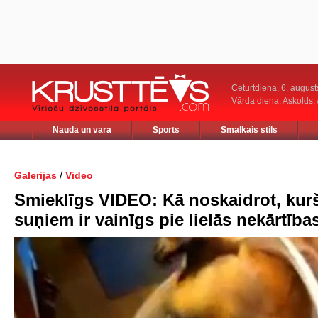
Ceturtdiena, 6. august
Vārda diena: Askolds,
Nauda un vara
Sports
Smalkais stils
/
Galerijas
Video
Smieklīgs VIDEO: Kā noskaidrot, kur
suņiem ir vainīgs pie lielās nekārtība