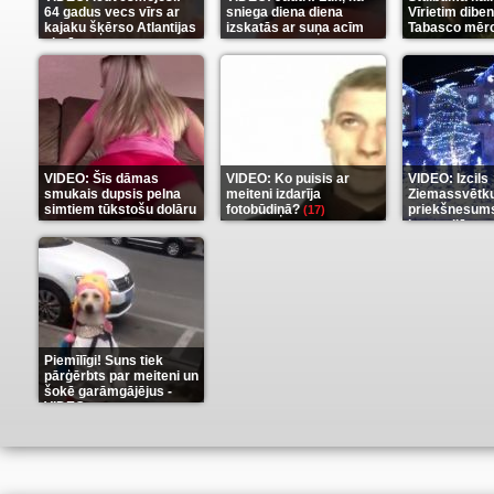
64 gadus vecs vīrs ar
sniega diena diena
Vīrietim diben
kajaku šķērso Atlantijas
izskatās ar suņa acīm
Tabasco mērc
okeānu
(5)
(6)
(7)
VIDEO: Šīs dāmas
VIDEO: Ko puisis ar
VIDEO: Izcils
smukais dupsis pelna
meiteni izdarīja
Ziemassvētk
simtiem tūkstošu dolāru
fotobūdiņā?
priekšnesums
(17)
karu stilā
(9)
(7)
Piemīlīgi! Suns tiek
pārģērbts par meiteni un
šokē garāmgājējus -
VIDEO
(8)