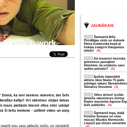
JAUNĀKAIS
17:44
Šarmantā Bišu
PirtsMājas sirds un dvēsele
Elena Gradovska kopā ar
hokeja zvaigzni Daugaviņu
ielūdz!
(5)
04:44
Kā izmantot bezriska
griezienus jaunajiem
klientiem, lai uzlabotu savu
spēles pieredzi?
(2)
15:08
Īpašais leģendārā
aktiera Jāņa Skaņa 75 gadu
jubilejas vakars Skroderdien
Silmačos Druvienā
(3)
03:58
Vēlos dzīvot! Izcilās
? Domā, ka tevi neviens neievēro, bet šefs
latviešu rakstnieces Zentas
dienišķo kafiju? Arī nākotnes vīzijas liekas
Ērgles mazmeita Agnese Ērg
lūdz palīdzību
(4)
un mazo piebāzto būceni ofisa stūri uzkāpt
kā šī britu meitene - uzfilmē video un aizej
21:20
Šarmantā Inga, daiļā
Kristīne Šomase un citas
mūzas! Mūziķis Normunds
Liepiņš par dzīves sievietēm
rus mainīt visu savu atlikušo mūžu, un vienkārši
(6)