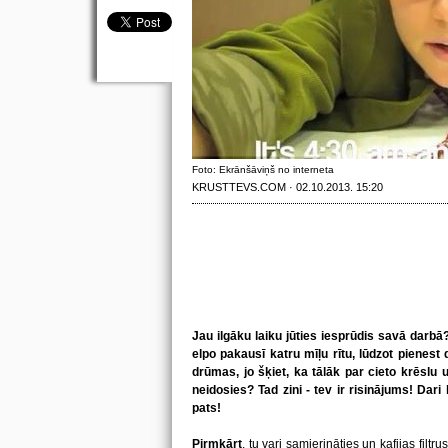
Foto: Ekrānšāviņš no interneta
KRUSTTEVS.COM · 02.10.2013. 15:20
Jau ilgāku laiku jūties iesprūdis savā darbā
elpo pakausī katru mīļu rītu, lūdzot pienest 
drūmas, jo šķiet, ka tālāk par cieto krēslu 
neidosies? Tad zini - tev ir risinājums! Dari 
pats!
Pirmkārt
, tu vari samierināties un kafijas filt