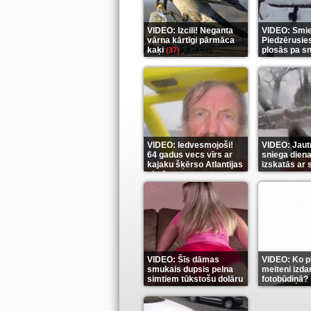
VIDEO: Izcili! Neganta
VIDEO: Smiek
vārna kārtīgi pārmāca
Piedzērusie
kaķi
plosās pa s
(37)
VIDEO: Iedvesmojoši!
VIDEO: Jautr
64 gadus vecs vīrs ar
sniega diena
kajaku šķērso Atlantijas
izskatās ar
okeānu
(5)
(6)
VIDEO: Šīs dāmas
VIDEO: Ko pu
smukais dupsis pelna
meiteni izdar
simtiem tūkstošu dolāru
fotobūdiņā?
(9)