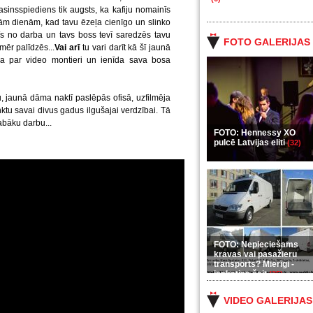
asinsspiediens tik augsts, ka kafiju nomainīs
ākām dienām, kad tavu ēzeļa cienīgo un slinko
dīs no darba un tavs boss tevī saredzēs tavu
FOTO GALERIJAS
mēr palīdzēs...
Vai arī
tu vari darīt kā šī jaunā
a par video montieri un ienīda sava bosa
mu, jaunā dāma naktī paslēpās ofisā, uzfilmēja
ktu savai divus gadus ilgušajai verdzībai. Tā
abāku darbu...
FOTO: Hennessy XO
pulcē Latvijas eliti
(32)
FOTO: Nepieciešams
kravas vai pasažieru
transports? Mierīgi -
ieskaties šeit
(35)
VIDEO GALERIJAS