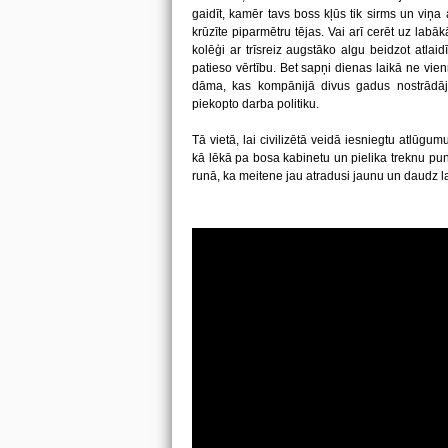
gaidīt, kamēr tavs boss kļūs tik sirms un viņa 
krūzīte piparmētru tējas. Vai arī cerēt uz lab
kolēģi ar trīsreiz augstāko algu beidzot atlai
patieso vērtību. Bet sapņi dienas laikā ne vien
dāma, kas kompānijā divus gadus nostrādāj
piekopto darba politiku.
Tā vietā, lai civilizētā veidā iesniegtu atlūgu
kā lēkā pa bosa kabinetu un pielika treknu pun
runā, ka meitene jau atradusi jaunu un daudz l