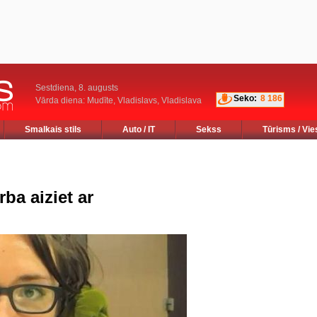
Sestdiena, 8. augusts
Seko:
8 186
Vārda diena: Mudīte, Vladislavs, Vladislava
Smalkais stils
Auto / IT
Sekss
Tūrisms / Vie
ba aiziet ar