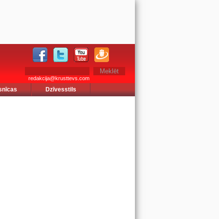
redakcija@krusttevs.com
snīcas
Dzīvesstils