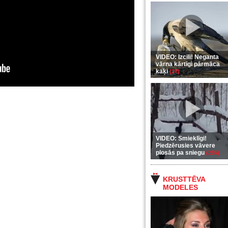
VIDEO: Izcili! Neganta
vārna kārtīgi pārmāca
kaķi
(37)
VIDEO: Smieklīgi!
Piedzērusies vāvere
plosās pa sniegu
(255)
KRUSTTĒVA
MODELES