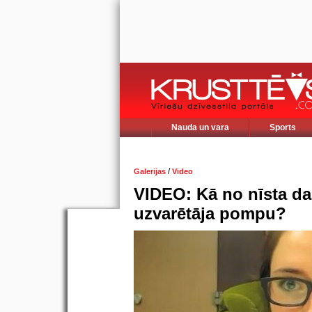
Nauda un vara
Sports
/
Galerijas
Video
VIDEO: Kā no nīsta dar
uzvarētāja pompu?