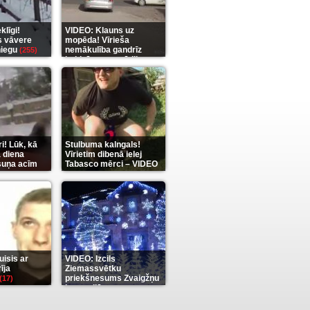
līgi!
VIDEO: Klauns uz
s vāvere
mopēda! Vīrieša
niegu
nemākulība gandrīz
(255)
beidzās ar tragēdiju
(289)
i! Lūk, kā
Stulbuma kalngals!
 diena
Vīrietim dibenā ielej
 suņa acīm
Tabasco mērci – VIDEO
(7)
isis ar
VIDEO: Izcils
īja
Ziemassvētku
priekšnesums Zvaigžņu
(17)
karu stilā
(7)