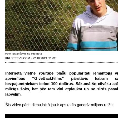
Foto: Ekrānšāviņi no interneta
KRUSTTEVS.COM · 22.10.2013. 21:02
Interneta vietnē
Youtube
plašu popularitāti iemantojis v
apvienības “GiveBackFilms” pārstāvis katram sas
bezpajumtniekam iedod 100 dolārus. Sākumā šo cilvēku a
milzīgs šoks, bet pēc tam viņi atplaukst un no sirds pas
labvēlim.
Šis video pāris dienu laikā jau ir apskatīts gandrīz miljons reižu.