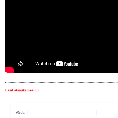
Lasīt atsauksmes (0)
Vārds: