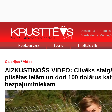
Sestdiena, 8. augusts
Vārda diena: Mudīte, V
Nauda un vara
Sports
Smalkais stils
/
Galerijas
Video
AIZKUSTINOŠS VIDEO: Cilvēks staig
pilsētas ielām un dod 100 dolārus ka
bezpajumtniekam