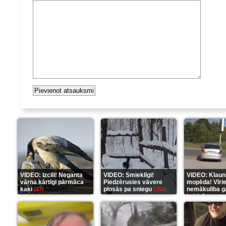
VIDEO: Izcili! Neganta
VIDEO: Smieklīgi!
VIDEO: Klaun
vārna kārtīgi pārmāca
Piedzērusies vāvere
mopēda! Vīri
kaķi
plosās pa sniegu
nemākulība g
(37)
(255)
beidzās ar tr
(289)