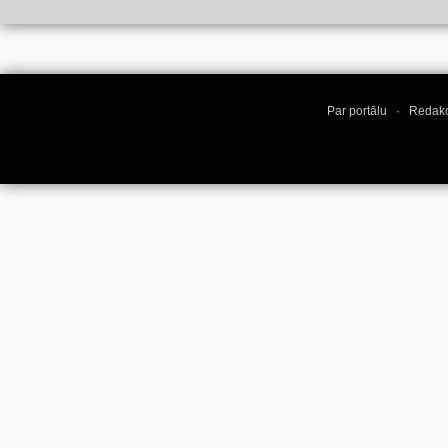
Par portālu
·
Redakc