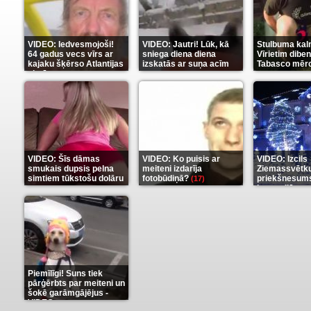
VIDEO: Iedvesmojoši!
VIDEO: Jautri! Lūk, kā
Stulbuma kal
64 gadus vecs vīrs ar
sniega diena diena
Vīrietim diben
kajaku šķērso Atlantijas
izskatās ar suņa acīm
Tabasco mērc
okeānu
(5)
(6)
(7)
VIDEO: Šīs dāmas
VIDEO: Ko puisis ar
VIDEO: Izcils
smukais dupsis pelna
meiteni izdarīja
Ziemassvētk
simtiem tūkstošu dolāru
fotobūdiņā?
priekšnesums
(17)
karu stilā
(9)
(7)
Piemīlīgi! Suns tiek
pārģērbts par meiteni un
šokē garāmgājējus -
VIDEO
(8)