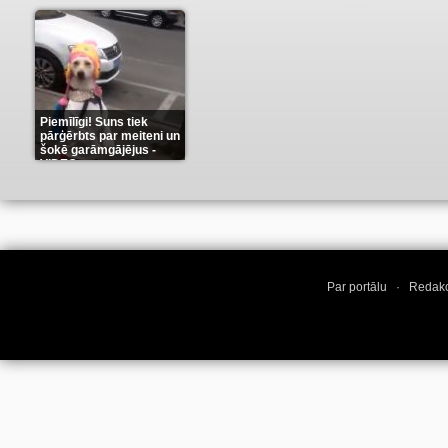
Piemīlīgi! Suns tiek
pārģērbts par meiteni un
šokē garāmgājējus -
VIDEO
(8)
Par portālu
·
Redakc