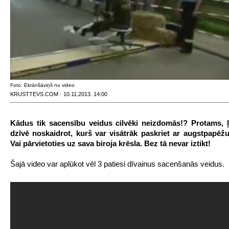
Foto: Ekrānšāviņš no video
KRUSTTEVS.COM · 10.11.2013. 14:00
Kādus tik sacensību veidus cilvēki neizdomās!? Protams, ļo
dzīvē noskaidrot, kurš var visātrāk paskriet ar augstpapēžu
Vai pārvietoties uz sava biroja krēsla. Bez tā nevar iztikt!
Šajā video var aplūkot vēl 3 patiesi dīvainus sacenšanās veidus.