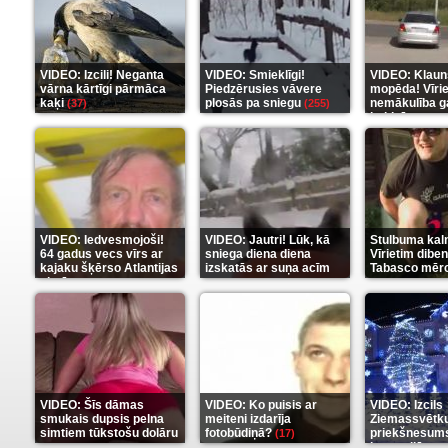
VIDEO: Izcili! Neganta
VIDEO: Smieklīgi!
VIDEO: Klaun
vārna kārtīgi pārmāca
Piedzērusies vāvere
mopēda! Vīri
kaķi
plosās pa sniegu
nemākulība g
(37)
(255)
beidzās ar tr
(289)
VIDEO: Iedvesmojoši!
VIDEO: Jautri! Lūk, kā
Stulbuma kal
64 gadus vecs vīrs ar
sniega diena diena
Vīrietim diben
kajaku šķērso Atlantijas
izskatās ar suņa acīm
Tabasco mērc
okeānu
(5)
(6)
(7)
VIDEO: Šīs dāmas
VIDEO: Ko puisis ar
VIDEO: Izcils
smukais dupsis pelna
meiteni izdarīja
Ziemassvētk
simtiem tūkstošu dolāru
fotobūdiņā?
priekšnesums
(17)
karu stilā
(9)
(7)