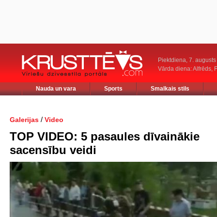
Piektdiena, 7. augusts
Vārda diena: Alfrēds, 
Nauda un vara
Sports
Smalkais stils
/
Galerijas
Video
TOP VIDEO: 5 pasaules dīvainākie
sacensību veidi