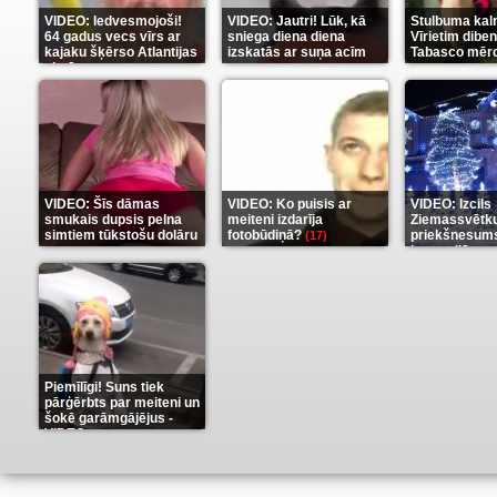
VIDEO: Iedvesmojoši!
VIDEO: Jautri! Lūk, kā
Stulbuma kal
64 gadus vecs vīrs ar
sniega diena diena
Vīrietim diben
kajaku šķērso Atlantijas
izskatās ar suņa acīm
Tabasco mērc
okeānu
(5)
(6)
(7)
VIDEO: Šīs dāmas
VIDEO: Ko puisis ar
VIDEO: Izcils
smukais dupsis pelna
meiteni izdarīja
Ziemassvētk
simtiem tūkstošu dolāru
fotobūdiņā?
priekšnesums
(17)
karu stilā
(9)
(7)
Piemīlīgi! Suns tiek
pārģērbts par meiteni un
šokē garāmgājējus -
VIDEO
(8)