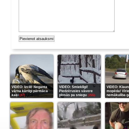
VIDEO: Izcili! Neganta
VIDEO: Smieklīgi!
VIDEO: Klaun
vārna kārtīgi pārmāca
Piedzērusies vāvere
mopēda! Vīri
kaķi
plosās pa sniegu
nemākulība g
(37)
(255)
beidzās ar tr
(289)