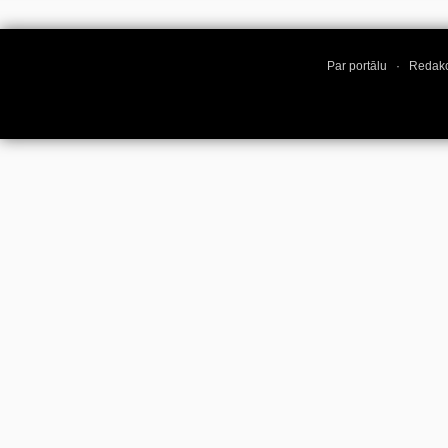
Par portālu
·
Redakc