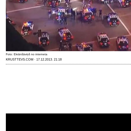
Foto: Ekrānšāviņš no interneta
KRUSTTEVS.COM · 17.12.2013. 21:18