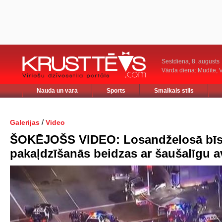
Sestdiena, 8. augusts
Vārda diena: Mudīte, V
Nauda un vara
Sports
Smalkais stils
/
Galerijas
Video
ŠOKĒJOŠS VIDEO: Losandželosā bī
pakaļdzīšanās beidzas ar šaušalīgu a