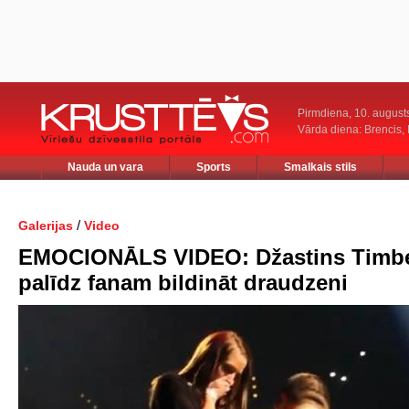
Pirmdiena, 10. august
Vārda diena: Brencis, 
Nauda un vara
Sports
Smalkais stils
/
Galerijas
Video
EMOCIONĀLS VIDEO: Džastins Timbe
palīdz fanam bildināt draudzeni