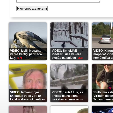
VIDEO: Izcili! Neganta
VIDEO: Smieklīgi!
VIDEO: Klaun
vārna kārtīgi pārmāca
Piedzērusies vāvere
mopēda! Vīri
kaķi
plosās pa sniegu
nemākulība g
(37)
(255)
beidzās ar tr
(289)
VIDEO: Iedvesmojoši!
VIDEO: Jautri! Lūk, kā
Stulbuma kal
64 gadus vecs vīrs ar
sniega diena diena
Vīrietim diben
kajaku šķērso Atlantijas
izskatās ar suņa acīm
Tabasco mērc
okeānu
(5)
(6)
(7)