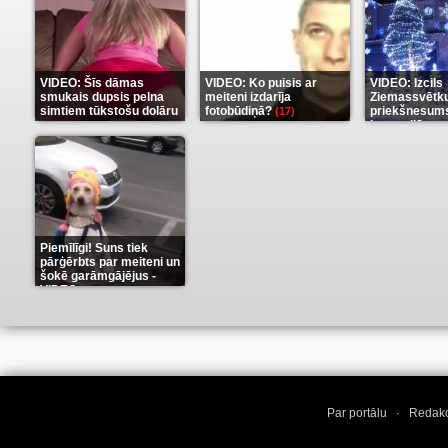
VIDEO: Šīs dāmas
VIDEO: Ko puisis ar
VIDEO: Izcils
smukais dupsis pelna
meiteni izdarīja
Ziemassvētk
simtiem tūkstošu dolāru
fotobūdiņā?
priekšnesums
(17)
karu stilā
(9)
(7)
Piemīlīgi! Suns tiek
pārģērbts par meiteni un
šokē garāmgājējus -
VIDEO
(8)
Par portālu
·
Redakc