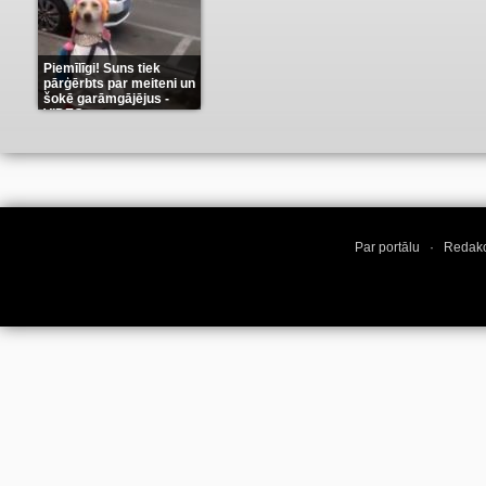
Piemīlīgi! Suns tiek
pārģērbts par meiteni un
šokē garāmgājējus -
VIDEO
(8)
Par portālu
·
Redakc