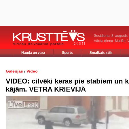
Sestdiena, 8. augusts
Vārda diena: Mudīte, V
Nauda un vara
Sports
Smalkais stils
/
Galerijas
Video
VIDEO: cilvēki ķeras pie stabiem un k
kājām. VĒTRA KRIEVIJĀ