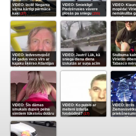
VIDEO: Izcili! Neganta
VIDEO: Smieklīgi!
VIDEO: Klaun
vārna kārtīgi pārmāca
Piedzērusies vāvere
mopēda! Vīri
kaķi
plosās pa sniegu
nemākulība g
(37)
(255)
beidzās ar tr
(289)
VIDEO: Iedvesmojoši!
VIDEO: Jautri! Lūk, kā
Stulbuma kal
64 gadus vecs vīrs ar
sniega diena diena
Vīrietim diben
kajaku šķērso Atlantijas
izskatās ar suņa acīm
Tabasco mērc
okeānu
(5)
(6)
(7)
VIDEO: Šīs dāmas
VIDEO: Ko puisis ar
VIDEO: Izcils
smukais dupsis pelna
meiteni izdarīja
Ziemassvētk
simtiem tūkstošu dolāru
fotobūdiņā?
priekšnesums
(17)
karu stilā
(9)
(7)