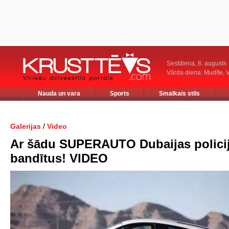
Sestdiena, 8. augusts
Vārda diena: Mudīte, V
Nauda un vara
Sports
Smalkais stils
/
Galerijas
Video
Ar šādu SUPERAUTO Dubaijas policij
bandītus! VIDEO