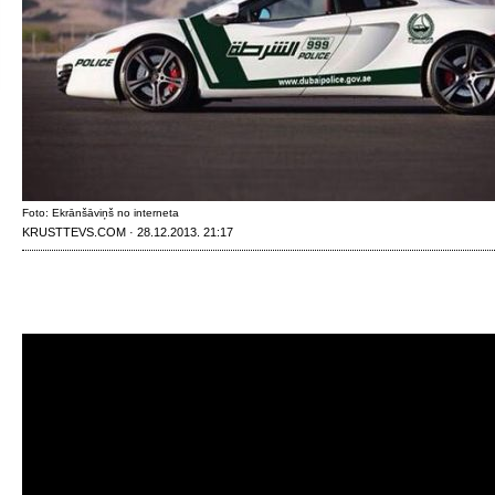
Foto: Ekrānšāviņš no interneta
KRUSTTEVS.COM · 28.12.2013. 21:17