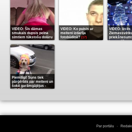
VIDEO: Šīs dāmas
VIDEO: Ko puisis ar
VIDEO: Izcils
smukais dupsis pelna
meiteni izdarīja
Ziemassvētk
simtiem tūkstošu dolāru
fotobūdiņā?
priekšnesums
(17)
karu stilā
(9)
(7)
Piemīlīgi! Suns tiek
pārģērbts par meiteni un
šokē garāmgājējus -
VIDEO
(8)
Par portālu
·
Redakc