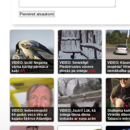
VIDEO: Izcili! Neganta
VIDEO: Smieklīgi!
VIDEO: Klaun
vārna kārtīgi pārmāca
Piedzērusies vāvere
mopēda! Vīri
kaķi
plosās pa sniegu
nemākulība g
(37)
(255)
beidzās ar tr
(289)
VIDEO: Iedvesmojoši!
VIDEO: Jautri! Lūk, kā
Stulbuma kal
64 gadus vecs vīrs ar
sniega diena diena
Vīrietim diben
kajaku šķērso Atlantijas
izskatās ar suņa acīm
Tabasco mērc
okeānu
(5)
(6)
(7)