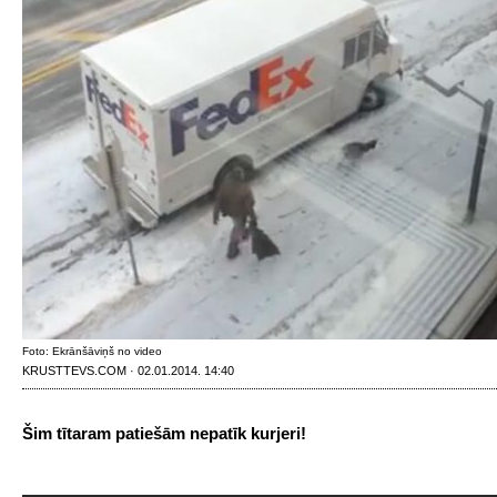
Foto: Ekrānšāviņš no video
KRUSTTEVS.COM · 02.01.2014. 14:40
Šim tītaram patiešām nepatīk kurjeri!