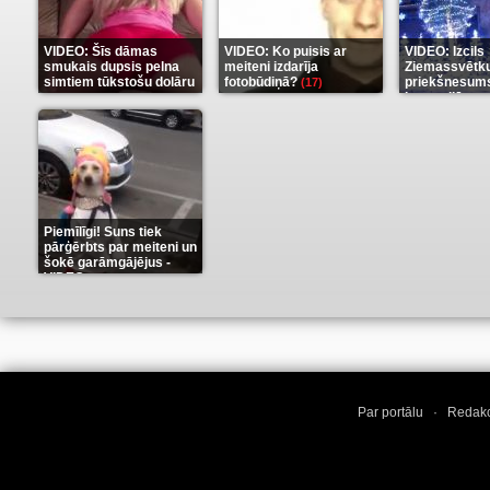
VIDEO: Šīs dāmas
VIDEO: Ko puisis ar
VIDEO: Izcils
smukais dupsis pelna
meiteni izdarīja
Ziemassvētk
simtiem tūkstošu dolāru
fotobūdiņā?
priekšnesums
(17)
karu stilā
(9)
(7)
Piemīlīgi! Suns tiek
pārģērbts par meiteni un
šokē garāmgājējus -
VIDEO
(8)
Par portālu
·
Redakc