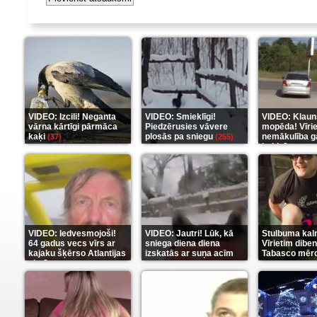
VIDEO: Izcili! Neganta
VIDEO: Smieklīgi!
VIDEO: Klaun
vārna kārtīgi pārmāca
Piedzērusies vāvere
mopēda! Vīri
kaķi
plosās pa sniegu
nemākulība g
(37)
(255)
beidzās ar tr
(289)
VIDEO: Iedvesmojoši!
VIDEO: Jautri! Lūk, kā
Stulbuma kal
64 gadus vecs vīrs ar
sniega diena diena
Vīrietim diben
kajaku šķērso Atlantijas
izskatās ar suņa acīm
Tabasco mērc
okeānu
(5)
(6)
(7)