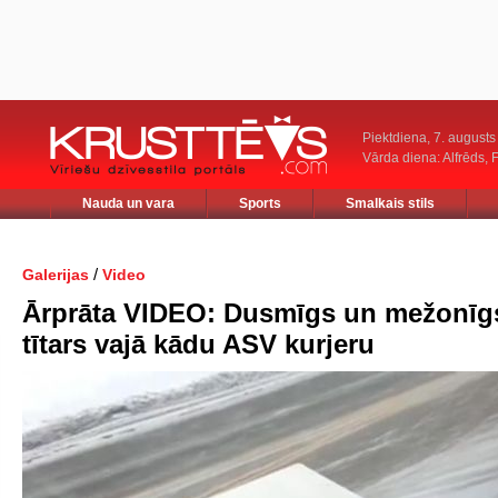
Piektdiena, 7. augusts
Vārda diena: Alfrēds, 
Nauda un vara
Sports
Smalkais stils
/
Galerijas
Video
Ārprāta VIDEO: Dusmīgs un mežonīg
tītars vajā kādu ASV kurjeru