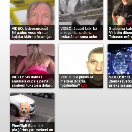
VIDEO: Iedvesmojoši!
VIDEO: Jautri! Lūk, kā
Stulbuma kal
64 gadus vecs vīrs ar
sniega diena diena
Vīrietim diben
kajaku šķērso Atlantijas
izskatās ar suņa acīm
Tabasco mērc
okeānu
(5)
(6)
(7)
VIDEO: Šīs dāmas
VIDEO: Ko puisis ar
VIDEO: Izcils
smukais dupsis pelna
meiteni izdarīja
Ziemassvētk
simtiem tūkstošu dolāru
fotobūdiņā?
priekšnesums
(17)
karu stilā
(9)
(7)
Piemīlīgi! Suns tiek
pārģērbts par meiteni un