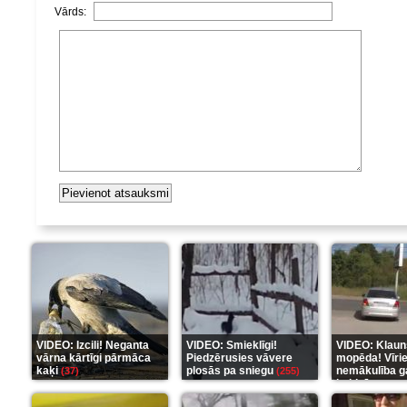
Vārds:
VIDEO: Izcili! Neganta
VIDEO: Smieklīgi!
VIDEO: Klaun
vārna kārtīgi pārmāca
Piedzērusies vāvere
mopēda! Vīri
kaķi
plosās pa sniegu
nemākulība g
(37)
(255)
beidzās ar tr
(289)