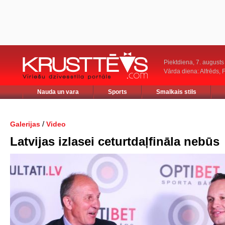
Piektdiena, 7. augusts
Vārda diena: Alfrēds, 
Nauda un vara
Sports
Smalkais stils
/
Galerijas
Video
Latvijas izlasei ceturtdaļfināla nebūs