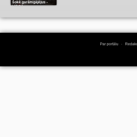
šokē garāmgājējus -
VIDEO
(8)
Par portālu
·
Redakc