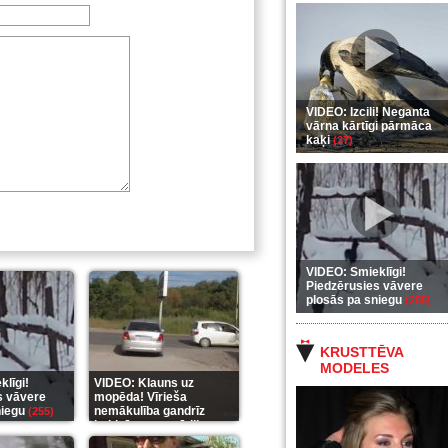
VIDEO: Izcili! Neganta
vārna kārtīgi pārmāca
kaķi
(37)
VIDEO: Smieklīgi!
Piedzērusies vāvere
plosās pa sniegu
(255)
KRUSTTĒVA
MODELES
līgi!
VIDEO: Klauns uz
s vāvere
mopēda! Vīrieša
niegu
nemākulība gandrīz
(255)
beidzās ar tragēdiju
(289)