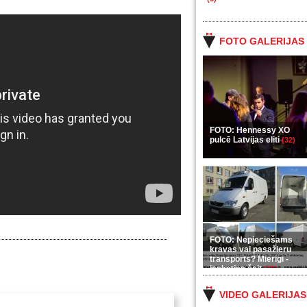
FOTO GALERIJAS
FOTO: Hennessy XO
pulcē Latvijas eliti
(32)
FOTO: Nepieciešams
kravas vai pasažieru
transports? Mierīgi -
ieskaties šeit
(35)
VIDEO GALERIJAS