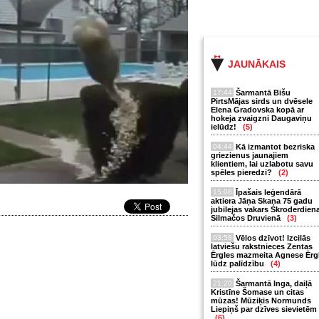
JAUNĀKAIS
17:44
Šarmantā Bišu
PirtsMājas sirds un dvēsele
Elena Gradovska kopā ar
hokeja zvaigzni Daugaviņu
ielūdz!
(5)
04:44
Kā izmantot bezriska
griezienus jaunajiem
klientiem, lai uzlabotu savu
spēles pieredzi?
(2)
15:08
Īpašais leģendārā
aktiera Jāņa Skaņa 75 gadu
jubilejas vakars Skroderdien
Silmačos Druvienā
(3)
03:58
Vēlos dzīvot! Izcilās
latviešu rakstnieces Zentas
Ērgles mazmeita Agnese Ērg
lūdz palīdzību
(4)
21:20
Šarmantā Inga, daiļā
Kristīne Šomase un citas
mūzas! Mūziķis Normunds
Liepiņš par dzīves sievietēm
(6)