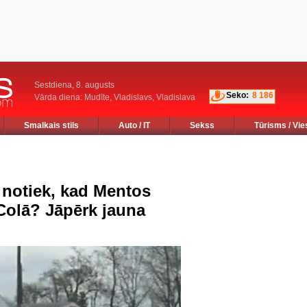
Sestdiena, 8. augusts
Seko:
8 186
Vārda diena: Mudīte, Vladislavs, Vladislava
Smalkais stils
Auto / IT
Sekss
Tūrisms / Vie
 notiek, kad Mentos
-Colā? Jāpērk jauna