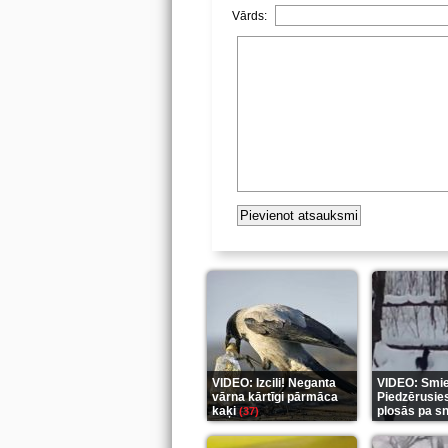
Vārds:
VIDEO: Izcili! Neganta
VIDEO: Smiek
vārna kārtīgi pārmāca
Piedzērusie
kaķi
plosās pa s
(37)