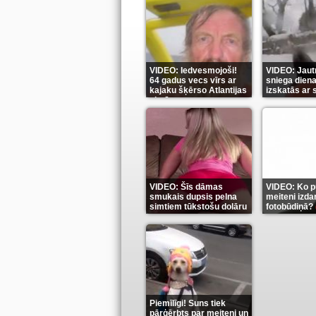
VIDEO: Iedvesmojoši!
VIDEO: Jautr
64 gadus vecs vīrs ar
sniega diena
kajaku šķērso Atlantijas
izskatās ar
okeānu
(5)
(6)
VIDEO: Šīs dāmas
VIDEO: Ko pu
smukais dupsis pelna
meiteni izdar
simtiem tūkstošu dolāru
fotobūdiņā?
(9)
Piemīlīgi! Suns tiek
pārģērbts par meiteni un