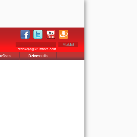
redakcija@krusttevs.com
snīcas
Dzīvesstils