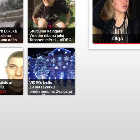
i! Lūk, kā
Stulbuma kalngals!
 diena
Vīrietim dibenā ielej
Olga
 suņa acīm
Tabasco mērci – VIDEO
(7)
isis ar
VIDEO: Izcils
īja
Ziemassvētku
priekšnesums Zvaigžņu
(17)
karu stilā
(7)